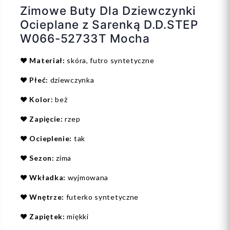
Zimowe Buty Dla Dziewczynki
Ocieplane z Sarenką D.D.STEP
W066-52733T Mocha
❤️
Materiał:
skóra, futro syntetyczne
❤️
Płeć:
dziewczynka
❤️
Kolor:
beż
❤️
Zapięcie:
rzep
❤️
Ocieplenie:
tak
❤️
Sezon:
zima
❤️
Wkładka:
wyjmowana
❤️
Wnętrze:
futerko syntetyczne
❤️
Zapiętek:
miękki