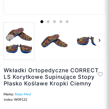
keyboard_arrow_left
keyboard_arrow_right
Poprzedni
Na
Wkładki Ortopedyczne CORRECT
LS Korytkowe Supinujące Stopy
Płasko Koślawe Kropki Ciemny
Marka:
Relax-Med
Index: W09122