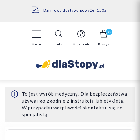
Kontakt
14 Dni na darmowy zwrot*
Darmowa dostawa powyżej 150zł
0
Menu
Szukaj
Moje konto
Koszyk
To jest wyrób medyczny. Dla bezpieczeństwa
używaj go zgodnie z instrukcją lub etykietą.
W przypadku wątpliwości skontaktuj się ze
specjalistą.