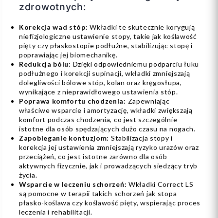
zdrowotnych:
Korekcja wad stóp:
Wkładki te skutecznie korygują
niefizjologiczne ustawienie stopy, takie jak koślawość
pięty czy płaskostopie podłużne, stabilizując stopę i
poprawiając jej biomechanikę.
Redukcja bólu:
Dzięki odpowiedniemu podparciu łuku
podłużnego i korekcji supinacji, wkładki zmniejszają
dolegliwości bólowe stóp, kolan oraz kręgosłupa,
wynikające z nieprawidłowego ustawienia stóp.
Poprawa komfortu chodzenia:
Zapewniając
właściwe wsparcie i amortyzację, wkładki zwiększają
komfort podczas chodzenia, co jest szczególnie
istotne dla osób spędzających dużo czasu na nogach.
Zapobieganie kontuzjom:
Stabilizacja stopy i
korekcja jej ustawienia zmniejszają ryzyko urazów oraz
przeciążeń, co jest istotne zarówno dla osób
aktywnych fizycznie, jak i prowadzących siedzący tryb
życia.
Wsparcie w leczeniu schorzeń:
Wkładki Correct LS
są pomocne w terapii takich schorzeń jak stopa
płasko-koślawa czy koślawość pięty, wspierając proces
leczenia i rehabilitacji.