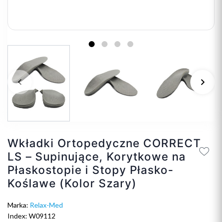
keyboard_arrow_left
keyboard_arrow_right
Poprzedni
Na
Wkładki Ortopedyczne CORRECT
LS – Supinujące, Korytkowe na
Płaskostopie i Stopy Płasko-
Koślawe (Kolor Szary)
Marka:
Relax-Med
Index: W09112