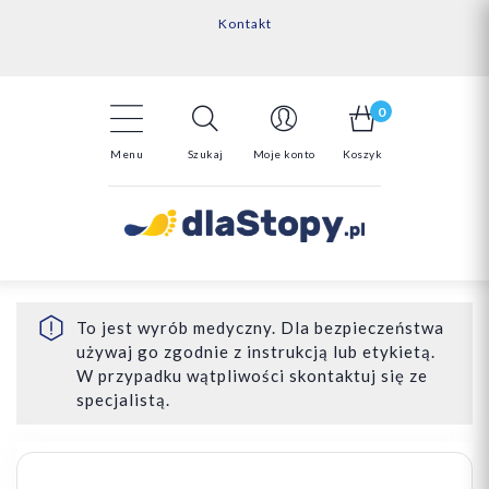
Kontakt
14 Dni na darmowy zwrot*
Darmowa dostawa powyżej 150zł
0
Menu
Szukaj
Moje konto
Koszyk
To jest wyrób medyczny. Dla bezpieczeństwa
używaj go zgodnie z instrukcją lub etykietą.
W przypadku wątpliwości skontaktuj się ze
specjalistą.