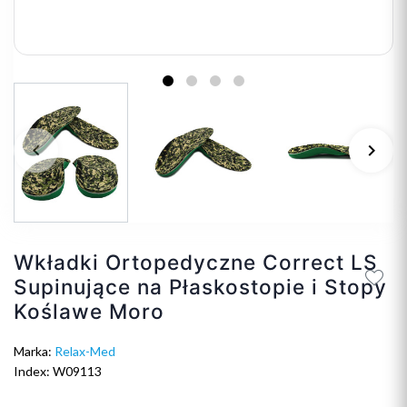
keyboard_arrow_left
keyboard_arrow_right
Poprzedni
Na
Wkładki Ortopedyczne Correct LS
Supinujące na Płaskostopie i Stopy
Koślawe Moro
Marka:
Relax-Med
Index: W09113