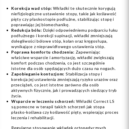
Korekcja wad stóp:
Wkładki te skutecznie korygują
niefizjologiczne ustawienie stopy, takie jak koślawość
pięty czy płaskostopie podłużne, stabilizując stopę i
poprawiając jej biomechanikę.
Redukcja bólu:
Dzięki odpowiedniemu podparciu łuku
podłużnego i korekcji supinacji, wkładki zmniejszają
dolegliwości bólowe stóp, kolan oraz kręgosłupa,
wynikające z nieprawidłowego ustawienia stóp.
Poprawa komfortu chodzenia:
Zapewniając
właściwe wsparcie i amortyzację, wkładki zwiększają
komfort podczas chodzenia, co jest szczególnie
istotne dla osób spędzających dużo czasu na nogach.
Zapobieganie kontuzjom:
Stabilizacja stopy i
korekcja jej ustawienia zmniejszają ryzyko urazów oraz
przeciążeń, co jest istotne zarówno dla osób
aktywnych fizycznie, jak i prowadzących siedzący tryb
życia.
Wsparcie w leczeniu schorzeń:
Wkładki Correct LS
są pomocne w terapii takich schorzeń jak stopa
płasko-koślawa czy koślawość pięty, wspierając proces
leczenia i rehabilitacji.
Regularne stosowanie wkładek ortopedycznych