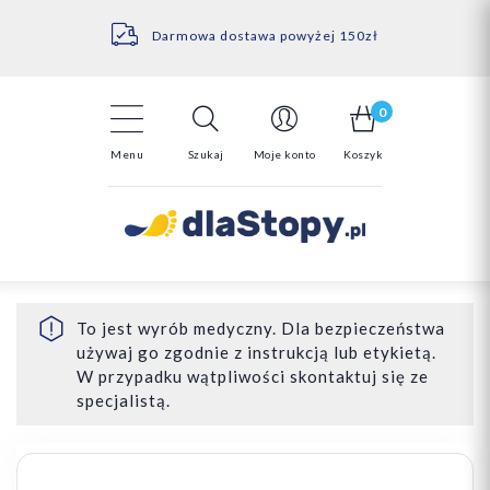
Kontakt
14 Dni na darmowy zwrot*
Darmowa dostawa powyżej 150zł
0
Menu
Szukaj
Moje konto
Koszyk
To jest wyrób medyczny. Dla bezpieczeństwa
używaj go zgodnie z instrukcją lub etykietą.
W przypadku wątpliwości skontaktuj się ze
specjalistą.