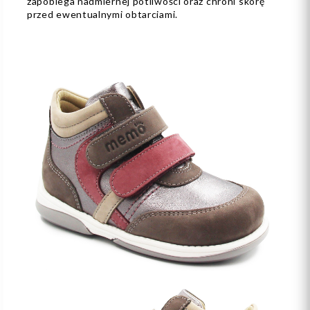
zapobiega nadmiernej potliwości oraz chroni skórę
przed ewentualnymi obtarciami.