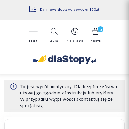
Kontakt
14 Dni na darmowy zwrot*
Darmowa dostawa powyżej 150zł
0
Menu
Szukaj
Moje konto
Koszyk
To jest wyrób medyczny. Dla bezpieczeństwa
używaj go zgodnie z instrukcją lub etykietą.
W przypadku wątpliwości skontaktuj się ze
specjalistą.