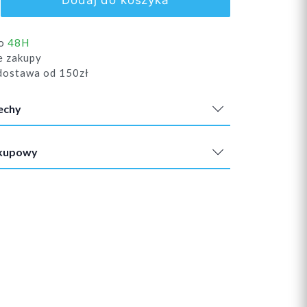
Dodaj do koszyka
do
48H
e zakupy
ostawa od 150zł
echy
akupowy