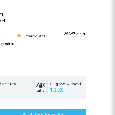
01
574
ł
294,97 zł /szt.
Ostatnie sztuki
n produkt
iar buta
Długość wkładki
12.6