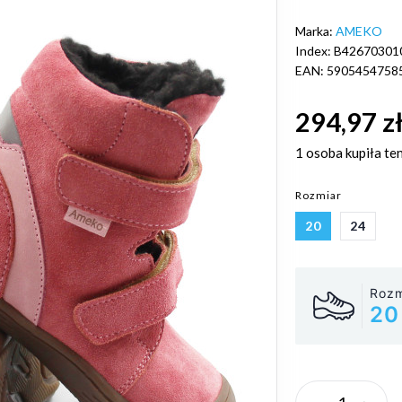
Marka:
AMEKO
Index: B42670301
EAN: 5905454758
294,97 z
1 osoba
kupiła te
Rozmiar
20
24
Rozm
20