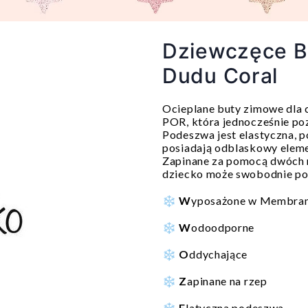
Dziewczęce 
Dudu Coral
Ocieplane buty zimowe dla
POR, która jednocześnie po
Podeszwa jest elastyczna, p
posiadają odblaskowy eleme
Zapinane za pomocą dwóch r
dziecko może swobodnie po
❄️
W
yposażone w Membra
❄️
W
odoodporne
❄️
O
ddychające
❄️
Z
apinane na rzep
❄️
E
latyczna podeszwa