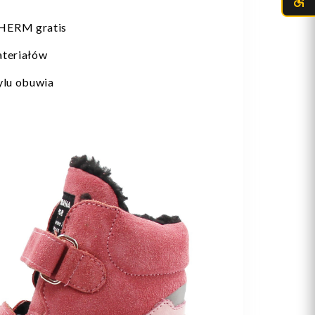
HERM gratis
ateriałów
ylu obuwia