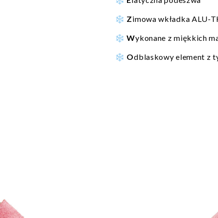
❄️
Z
imowa wkładka ALU-T
❄️
W
ykonane z miękkich m
❄️
O
dblaskowy element z t