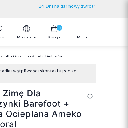
14 Dni na darmowy zwrot*
0
ione
Moje konto
Koszyk
Menu
Wkładka Ocieplana Ameko Dudu-Coral
padku wątpliwości skontaktuj się ze
 Zimę Dla
ynki Barefoot +
a Ocieplana Ameko
oral