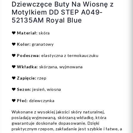
Dziewczęce Buty Na Wiosnę z
Motylkiem DD STEP A049-
52135AM Royal Blue
❤️
Materiał:
skóra
❤️
Kolor:
granatowy
❤️
Podeszwa:
elastyczna z termokauczuku
❤️
Wkładka:
skórzana, wyjmowana
❤️
Zapięcie:
rzep
❤️
Sezon:
jesień, wiosna
❤️
Płeć:
dziewczynka
Wykonane z wysokiej jakości skóry naturalnej,
posiadają wyjmowaną, skórzaną wkładkę, która
gwarantuje doskonałe dopasowanie. Dzięki
praktycznym rzepom, zakładanie jest szybkie i łatwe, a