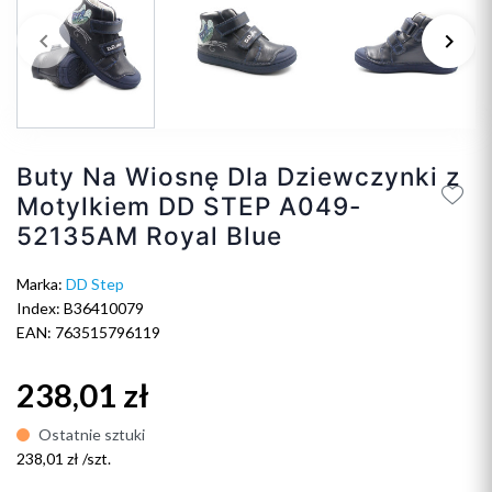
keyboard_arrow_left
keyboard_arrow_right
Poprzedni
Na
Buty Na Wiosnę Dla Dziewczynki z
Motylkiem DD STEP A049-
52135AM Royal Blue
Marka:
DD Step
Index: B36410079
EAN: 763515796119
238,01 zł
Ostatnie sztuki
238,01 zł /szt.