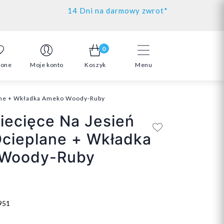
14 Dni na darmowy zwrot*
0
ione
Moje konto
Koszyk
Menu
lane + Wkładka Ameko Woody-Ruby
iecięce Na Jesień
cieplane + Wkładka
Woody-Ruby
951