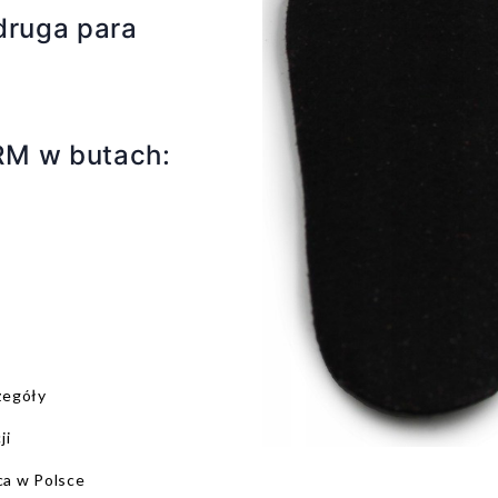
druga para
RM w butach:
zegóły
ji
a w Polsce