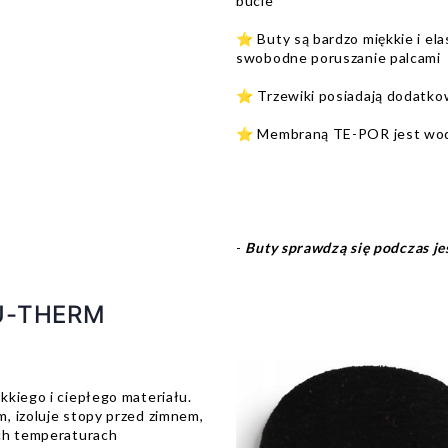
bucie
⭐️ Buty są bardzo miękkie i ela
swobodne poruszanie palcami
⭐️ Trzewiki posiadają dodat
⭐️ Membraną TE-POR jest wodo
-
Buty sprawdzą się podczas jes
LU-THERM
kkiego i ciepłego materiału.
, izoluje stopy przed zimnem,
ich temperaturach