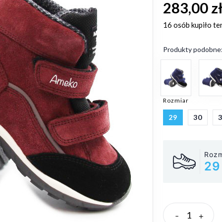
283,00 z
16 osób
kupiło te
Produkty podobne
Rozmiar
29
30
Rozm
29
-
+