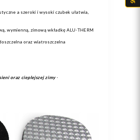
styczne a szeroki i wysoki czubek ułatwia,
kową, wymienną, zimową wkładkę ALU-THERM
szczelna oraz wiatroszczelna
ieni oraz cieplejszej zimy
-