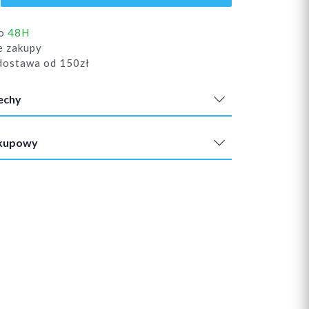
do
48H
e zakupy
ostawa od 150zł
echy
akupowy