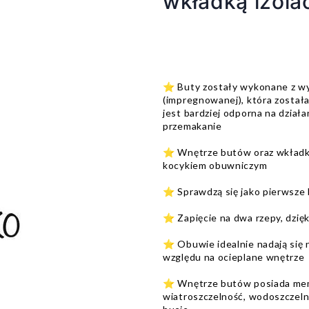
wkładką izola
⭐️ Buty zostały wykonane z wy
(impregnowanej), która zosta
jest bardziej odporna na dział
przemakanie
⭐️ Wnętrze butów oraz wkładka
kocykiem obuwniczym
⭐️ Sprawdzą się jako pierwsze 
⭐️ Zapięcie na dwa rzepy, dzię
⭐️ Obuwie idealnie nadają się n
względu na ocieplane wnętrze
⭐️ Wnętrze butów posiada me
wiatroszczelność, wodoszczeln