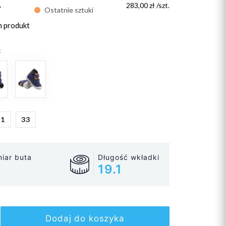
ł
283,00 zł /szt.
Ostatnie sztuki
n produkt
:
31
33
iar buta
Długość wkładki
19.1
Dodaj do koszyka