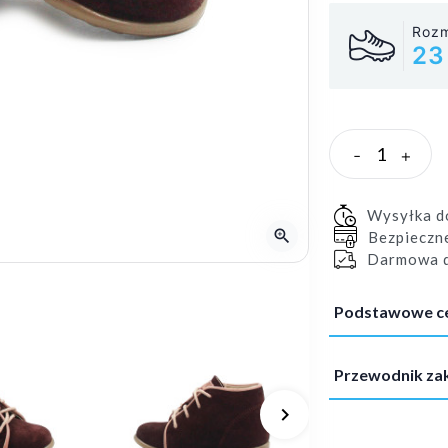
Rozm
23
-
+
Wysyłka 
zoom_in
Bezpieczn
Darmowa d
Podstawowe c
Przewodnik z
keyboard_arrow_right
Następny