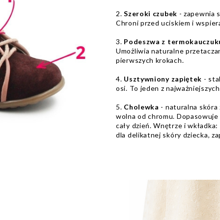
2.
Szeroki czubek
- zapewnia s
Chroni przed uciskiem i wspie
3.
Podeszwa z termokauczuk
Umożliwia naturalne przetaczan
pierwszych krokach.
4.
Usztywniony zapiętek
- sta
osi. To jeden z najważniejszy
5.
Cholewka
- naturalna skóra
wolna od chromu. Dopasowuje s
cały dzień. Wnętrze i wkładka:
dla delikatnej skóry dziecka, 