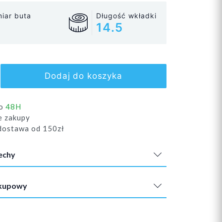
iar buta
Długość wkładki
14.5
Dodaj do koszyka
do
48H
e zakupy
ostawa od 150zł
echy
akupowy