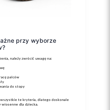
 ważne przy wyborze
w?
zenia, należy zwrócić uwagę na:
zwę
pracę palców
ały
wania do stopy
wszystkie te kryteria, dlatego doskonale
y wiosenne dla dziecka.