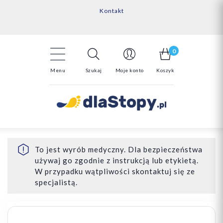
Kontakt
14 Dni na darmowy zwrot*
Darmowa dostawa powyżej 150zł
0
Menu
Szukaj
Moje konto
Koszyk
To jest wyrób medyczny. Dla bezpieczeństwa
używaj go zgodnie z instrukcją lub etykietą.
W przypadku wątpliwości skontaktuj się ze
specjalistą.