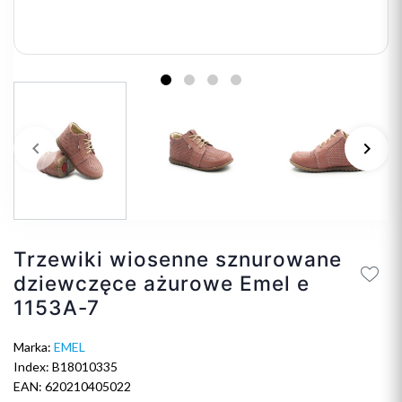
keyboard_arrow_left
keyboard_arrow_right
Poprzedni
Na
Trzewiki wiosenne sznurowane
dziewczęce ażurowe Emel e
1153A-7
Marka:
EMEL
Index: B18010335
EAN: 620210405022