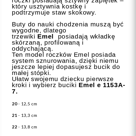
roczki posiadają sztywny zapiętek –
który usztywnia kostkę i
podtrzymuje staw skokowy.
Buty do nauki chodzenia muszą być
wygodne, dlatego
trzewiki
Emel
posiadają wkładkę
skórzaną, profilowaną i
oddychającą.
Ten model roczków Emel posiada
system sznurowania, dzięki niemu
jeszcze lepiej dopasujesz bucik do
małej stópki.
Ułatw swojemu dziecku pierwsze
kroki i wybierz buciki
Emel
e 1153A-
7.
20
- 12,5 cm
21
- 13,3 cm
22
- 13,8 cm