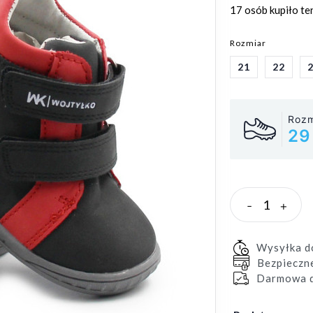
17 osób
kupiło te
Rozmiar
21
22
Rozm
29
-
+
Wysyłka 
Bezpieczn
Darmowa d