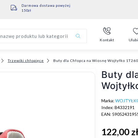
Darmowa dostawa powyżej
150zł
nazwę produktu lub kategorii
Kontakt
Ulub
Trzewiki chłopięce
Buty dla Chłopca na Wiosnę Wojtyłko 1T26
Buty dl
Wojtyłk
Marka:
WOJTYŁK
Index: B4332191
EAN: 5905243195
122,00 z