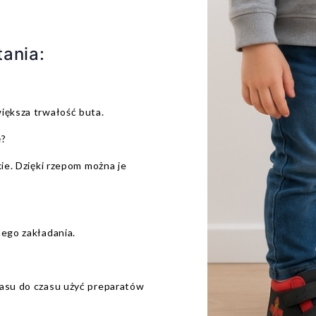
ania:
iększa trwałość buta.
ę?
kie. Dzięki rzepom można je
nego zakładania.
zasu do czasu użyć preparatów