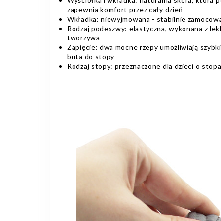
Wyściółka i wkładka: naturalna skóra, która 
zapewnia komfort przez cały dzień
Wkładka: niewyjmowana - stabilnie zamocowa
Rodzaj podeszwy: elastyczna, wykonana z lek
tworzywa
Zapięcie: dwa mocne rzepy umożliwiają szybk
buta do stopy
Rodzaj stopy: przeznaczone dla dzieci o stop