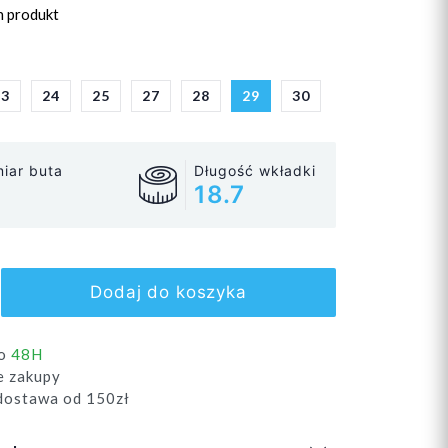
n produkt
23
24
25
27
28
29
30
iar buta
Długość wkładki
18.7
Dodaj do koszyka
do
48H
e zakupy
ostawa od 150zł