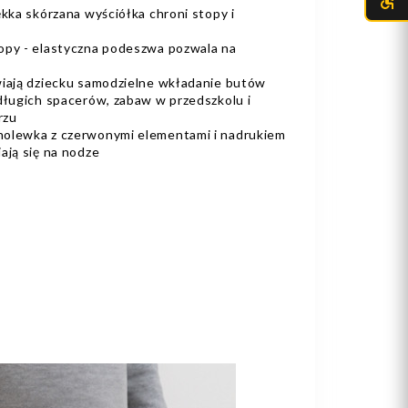
ękka skórzana wyściółka chroni stopy i
opy - elastyczna podeszwa pozwala na
wiają dziecku samodzielne wkładanie butów
długich spacerów, zabaw w przedszkolu i
rzu
holewka z czerwonymi elementami i nadrukiem
ają się na nodze