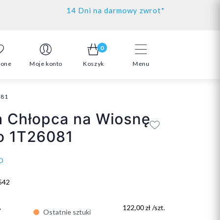
14 Dni na darmowy zwrot*
0
ione
Moje konto
Koszyk
Menu
081
a Chłopca na Wiosnę
o 1T26081
O
542
ł
122,00 zł /szt.
Ostatnie sztuki