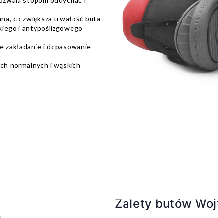
pozwala stopom oddychać i
na, co zwiększa trwałość buta
kiego i antypoślizgowego
ie zakładanie i dopasowanie
ach normalnych i wąskich
Zalety butów Woj