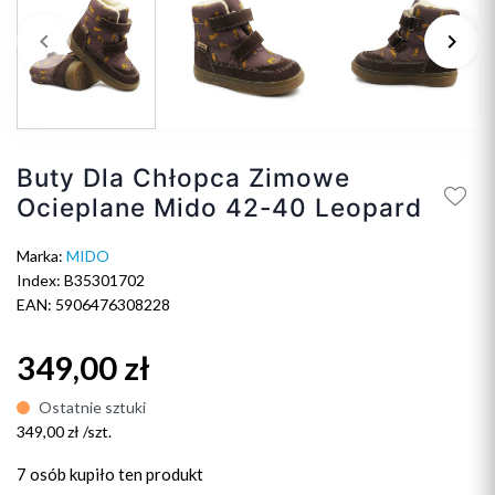
keyboard_arrow_left
keyboard_arrow_right
Poprzedni
Na
Buty Dla Chłopca Zimowe
Ocieplane Mido 42-40 Leopard
Marka:
MIDO
Index: B35301702
EAN: 5906476308228
349,00 zł
Ostatnie sztuki
349,00 zł /szt.
7 osób
kupiło ten produkt