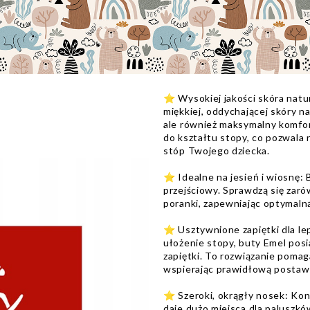
⭐️ Wysokiej jakości skóra nat
miękkiej, oddychającej skóry na
ale również maksymalny komfor
do kształtu stopy, co pozwala 
stóp Twojego dziecka.
⭐️ Idealne na jesień i wiosnę:
przejściowy. Sprawdzą się zaró
poranki, zapewniając optymaln
⭐️ Usztywnione zapiętki dla le
ułożenie stopy, buty Emel pos
zapiętki. To rozwiązanie pomag
wspierając prawidłową postawę 
⭐️ Szeroki, okrągły nosek: Ko
daje dużo miejsca dla paluszkó