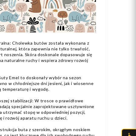
uralna: Cholewka butów została wykonana z
turalnej, która zapewnia nie tylko trwałość,
t noszenia. Skóra doskonale dopasowuje się
na naturalne ruchy i wspiera zdrowy rozwój
 Buty Emel to doskonały wybór na sezon
wno w chłodniejsze dni jesieni, jak i wiosenne
ą temperaturę i wygodę.
pszej stabilizacji: W trosce o prawidłowe
iadają specjalnie zaprojektowane usztywnione
a utrzymać stopę w odpowiedniej pozycji,
i rozwój aparatu ruchu u dzieci.
nstrukcja buta z szerokim, okrągłym noskiem
w, co jest kluczowe dla ich swobodnego ruchu.