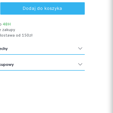
Dodaj do koszyka
do
48H
e zakupy
ostawa od 150zł
echy
akupowy