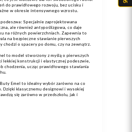
zeń do prawidłowego rozwoju, bez ucisku i
ważne w okresie intensywnego wzrostu.
 podeszwa: Specjalnie zaprojektowana
czna, ale również antypoślizgowa, co daje
u na różnych powierzchniach. Zapewnia to
ala na bezpieczne stawianie pierwszych
zy chodzi o spacery po domu, czy na zewnątrz.
mel to model stworzony z myślą o pierwszych
 lekkiej konstrukcji i elastycznej podeszwie,
ób chodzenia, ucząc prawidłowego stawiania
chu.
 Buty Emel to idealny wybór zarówno na co
e. Dzięki klasycznemu designowi i wysokiej
rawdzą się zarówno w przedszkolu, jak i