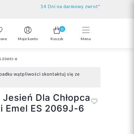
14 Dni na darmowy zwrot*
0
ione
Moje konto
Koszyk
Menu
S 2069J-6
padku wątpliwości skontaktuj się ze
 Jesień Dla Chłopca
i Emel ES 2069J-6