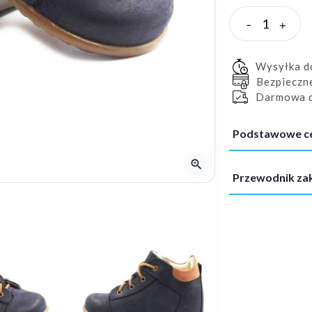
-
+
Wysyłka 
Bezpieczn
Darmowa d
Podstawowe c
zoom_in
Przewodnik z