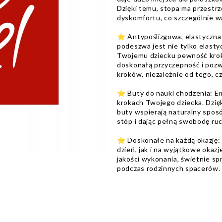
Dzięki temu, stopa ma przestr
dyskomfortu, co szczególnie 
⭐️ Antypoślizgowa, elastyczna
podeszwa jest nie tylko elasty
Twojemu dziecku pewność krok
doskonałą przyczepność i pozw
kroków, niezależnie od tego, c
⭐️ Buty do nauki chodzenia: E
krokach Twojego dziecka. Dzięki
buty wspierają naturalny spos
stóp i dając pełną swobodę ru
⭐️ Doskonałe na każdą okazję:
dzień, jak i na wyjątkowe okazj
jakości wykonania, świetnie sp
podczas rodzinnych spacerów.