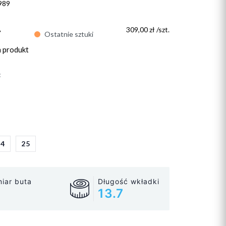
989
ł
309,00 zł /szt.
Ostatnie sztuki
n produkt
:
24
25
iar buta
Długość wkładki
13.7