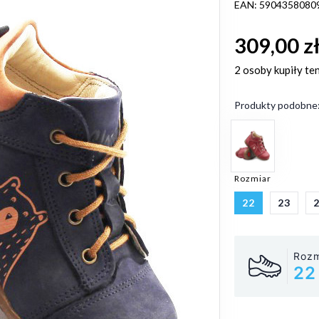
EAN: 5904358080
309,00 z
2 osoby
kupiły te
Produkty podobne
Rozmiar
22
23
Rozm
22