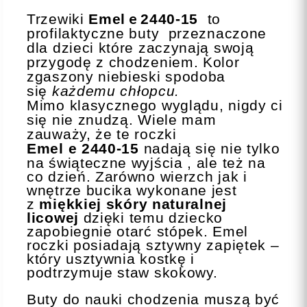
e
Trzewiki
Emel
2440-15
to
profilaktyczne buty przeznaczone
dla dzieci które zaczynają swoją
przygodę z chodzeniem. Kolor
zgaszony niebieski spodoba
się
każdemu chłopcu.
Mimo klasycznego wyglądu, nigdy ci
się nie znudzą. Wiele mam
zauważy, że te roczki
Emel
e
2440-15
nadają się nie tylko
na świąteczne wyjścia , ale też na
co dzień. Zarówno wierzch jak i
wnętrze bucika wykonane jest
z
miękkiej skóry naturalnej
licowej
dzięki temu dziecko
zapobiegnie otarć stópek. Emel
roczki posiadają sztywny zapiętek –
który usztywnia kostkę i
podtrzymuje staw skokowy.
Buty do nauki chodzenia muszą być