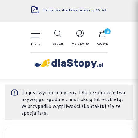
Kontakt
14 Dni na darmowy zwrot*
Darmowa dostawa powyżej 150zł
0
Menu
Szukaj
Moje konto
Koszyk
To jest wyrób medyczny. Dla bezpieczeństwa
używaj go zgodnie z instrukcją lub etykietą.
W przypadku wątpliwości skontaktuj się ze
specjalistą.