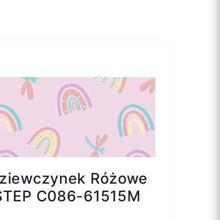
Dziewczynek Różowe
.STEP C086-61515M