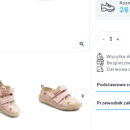
Rozm
26
-
+
zoom_in
Wysyłka 
Bezpieczn
Darmowa d
Podstawowe c
keyboard_arrow_right
Następny
Przewodnik z