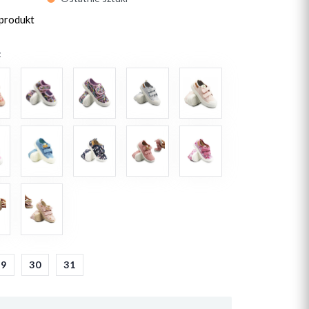
 produkt
:
29
30
31