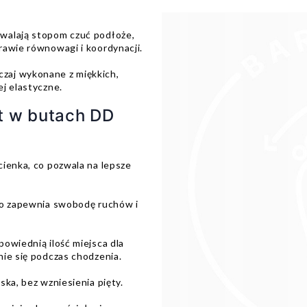
walają stopom czuć podłoże,
rawie równowagi i koordynacji.
zaj wykonane z miękkich,
j elastyczne.
t w butach DD
ienka, co pozwala na lepsze
co zapewnia swobodę ruchów i
owiednią ilość miejsca dla
nie się podczas chodzenia.
ka, bez wzniesienia pięty.