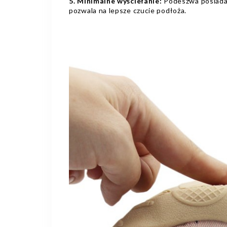
5. Minimalne wyściełanie:
Podeszwa posiada 
pozwala na lepsze czucie podłoża.