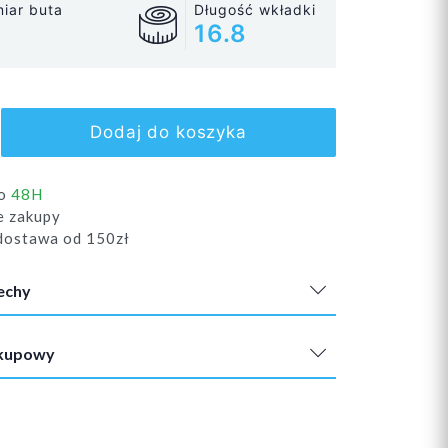
iar buta
Długość wkładki
16.8
Dodaj do koszyka
do
48H
e zakupy
ostawa od 150zł
echy
akupowy