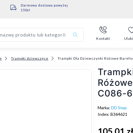
Darmowa dostawa powyżej
150zł
nazwę produktu lub kategorii
Kontakt
Ulub
e
Trampki dziewczęce
Trampki Dla Dziewczynki Różowe Barefo
Trampki
Różowe
C086-6
Marka:
DD Step
Index: B364621
105,01 z