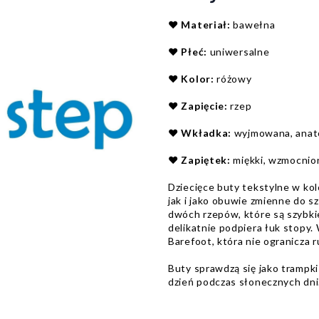
❤️
Materiał:
bawełna
❤️
Płeć:
uniwersalne
❤️
Kolor:
różowy
❤️
Zapięcie:
rzep
❤️
Wkładka:
wyjmowana, anat
❤️
Zapiętek:
miękki, wzmocnio
Dziecięce buty tekstylne w ko
jak i jako obuwie zmienne do 
dwóch rzepów, które są szybki
delikatnie podpiera łuk stopy
Barefoot, która nie ogranicza
Buty sprawdzą się jako trampki
dzień podczas słonecznych dni