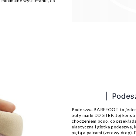
minimalne wyściełanie, co
| Pode
Podeszwa BAREFOOT to jeden 
buty marki DD STEP. Jej konstr
chodzeniem boso, co przekłada 
elastyczna i giętka podeszwa, 
piętą a palcami (zerowy drop).