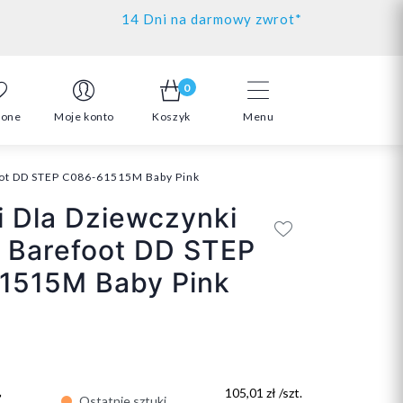
14 Dni na darmowy zwrot*
0
ione
Moje konto
Koszyk
Menu
ot DD STEP C086-61515M Baby Pink
 Dla Dziewczynki
 Barefoot DD STEP
1515M Baby Pink
ł
105,01 zł /szt.
Ostatnie sztuki