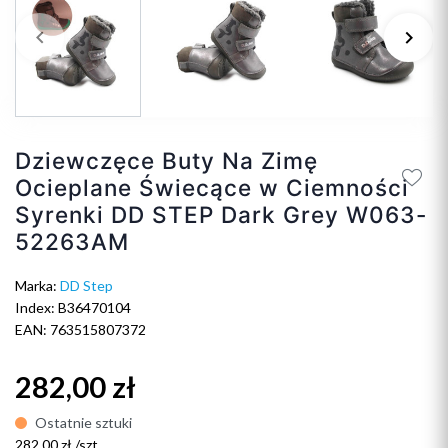
keyboard_arrow_left
keyboard_arrow_right
Poprzedni
Na
Dziewczęce Buty Na Zimę
Ocieplane Świecące w Ciemności
Syrenki DD STEP Dark Grey W063-
52263AM
Marka:
DD Step
Index: B36470104
EAN: 763515807372
282,00 zł
Ostatnie sztuki
282,00 zł /szt.