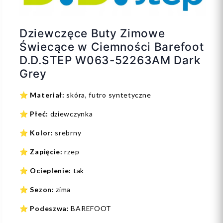
Dziewczęce Buty Zimowe
Świecące w Ciemności Barefoot
D.D.STEP W063-52263AM Dark
Grey
⭐️
Materiał:
skóra, futro syntetyczne
⭐️
Płeć:
dziewczynka
⭐️
Kolor:
srebrny
⭐️
Zapięcie:
rzep
⭐️
Ocieplenie:
tak
⭐️
Sezon:
zima
⭐️
Podeszwa:
BAREFOOT