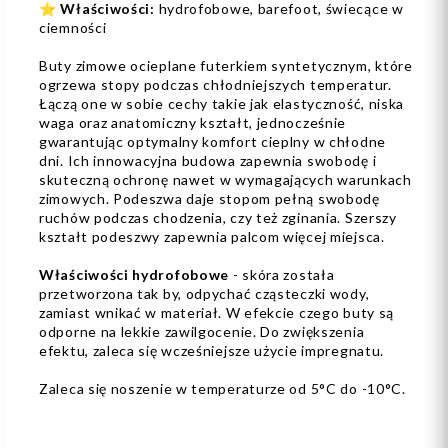
⭐️
Właściwości:
hydrofobowe, barefoot, świecące w
ciemności
Buty zimowe ocieplane futerkiem syntetycznym, które
ogrzewa stopy podczas chłodniejszych temperatur.
Łączą one w sobie cechy takie jak elastyczność, niska
waga oraz anatomiczny kształt, jednocześnie
gwarantując optymalny komfort cieplny w chłodne
dni. Ich innowacyjna budowa zapewnia swobodę i
skuteczną ochronę nawet w wymagających warunkach
zimowych. Podeszwa daje stopom pełną swobodę
ruchów podczas chodzenia, czy też zginania. Szerszy
kształt podeszwy zapewnia palcom więcej miejsca.
Właściwości hydrofobowe
- skóra została
przetworzona tak by, odpychać cząsteczki wody,
zamiast wnikać w materiał. W efekcie czego buty są
odporne na lekkie zawilgocenie. Do zwiększenia
efektu, zaleca się wcześniejsze użycie impregnatu.
Zaleca się noszenie w temperaturze od 5°C do -10°C.