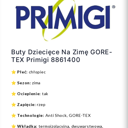
Buty Dziecięce Na Zimę GORE-
TEX Primigi 8861400
⭐
Płeć:
chłopiec
⭐
Sezon:
zima
⭐
Ocieplenie:
tak
⭐
Zapięcie:
rzep
⭐
Technologie:
Anti Shock, GORE-TEX
⭐
Wkładka:
termoizolacyjna, dwuwarstwowa,