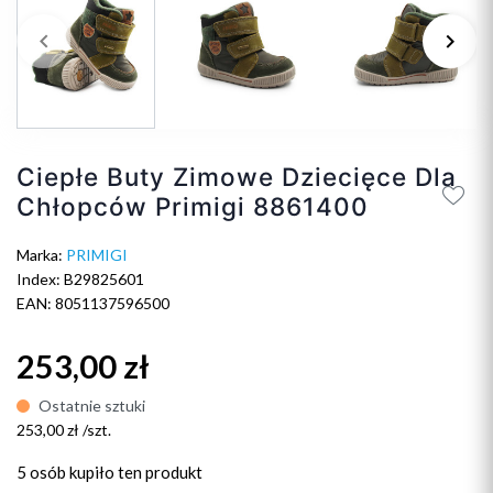
keyboard_arrow_left
keyboard_arrow_right
Poprzedni
Na
Ciepłe Buty Zimowe Dziecięce Dla
Chłopców Primigi 8861400
Marka:
PRIMIGI
Index: B29825601
EAN: 8051137596500
253,00 zł
Ostatnie sztuki
253,00 zł /szt.
5 osób
kupiło ten produkt