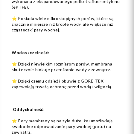
wykonana z ekspandowanego politetrafluoroetylenu
(ePTFE).
⭐ Posiada wiele mikroskopijnych porów, które są
znacznie mniejsze niż krople wody, ale większe niż
cząsteczki pary wodnej.
Wodoszczelność:
⭐ Dzięki niewielkim rozmiarom porów, membrana
skutecznie blokuje przenikanie wody z zewnątrz.
⭐ Dzięki czemu odzież i obuwie z GORE-TEX
zapewniają trwałą ochronę przed wodą i wilgocią.
Oddychalność:
⭐ Pory membrany są na tyle duże, że umożliwiają
swobodne odprowadzanie pary wodnej (potu) na
zewnątrz.