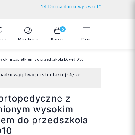
14 Dni na darmowy zwrot*
0
ione
Moje konto
Koszyk
Menu
sokim zapiętkiem do przedszkola Dawid 010
padku wątpliwości skontaktuj się ze
ortopedyczne z
nionym wysokim
iem do przedszkola
010