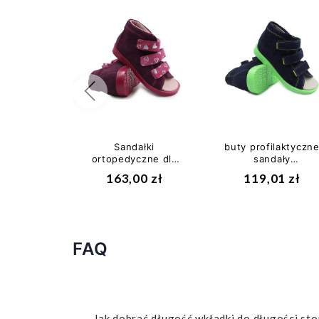
Poprzedni
Sandałki
buty profilaktyczn
ortopedyczne dla
sandały
dziewczynek do
ortopedyczne
163,00 zł
119,01 zł
przedszkola z
dawid
obcasem...
1041,1042,1043
FAQ
Jak dobrać długość wkładki do długości sto