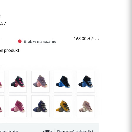
1
137
ł
163,00 zł /szt.
Brak w magazynie
en produkt
:
iar buta
Długość wkładki