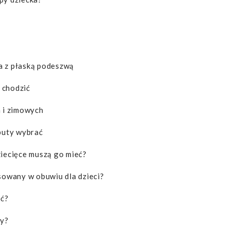
a z płaską podeszwą
 chodzić
h i zimowych
 buty wybrać
ziecięce muszą go mieć?
osowany w obuwiu dla dzieci?
ić?
ny?