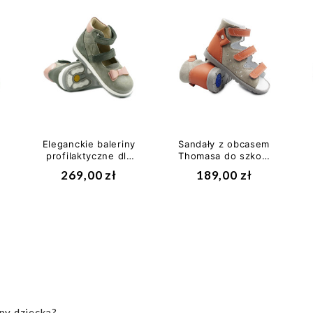
e
Eleganckie baleriny
Sandały z obcasem
profilaktyczne dla
Thomasa do szkoły
dziewczynek na
przedszkola Bartek
269,00 zł
189,00 zł
lato do...
86803-022
py dziecka?