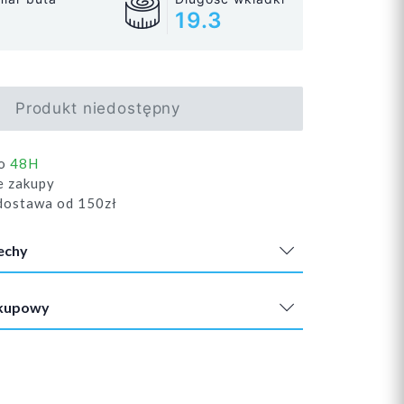
19.3
Produkt niedostępny
do
48H
e zakupy
ostawa od 150zł
echy
akupowy