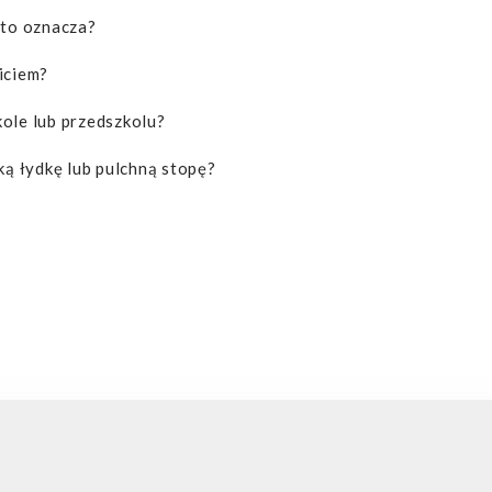
 to oznacza?
iciem?
ole lub przedszkolu?
ką łydkę lub pulchną stopę?