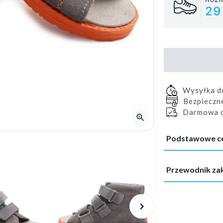
29
Wysyłka 
Bezpieczn
Darmowa d
zoom_in
Podstawowe c
Przewodnik z
keyboard_arrow_right
Następny