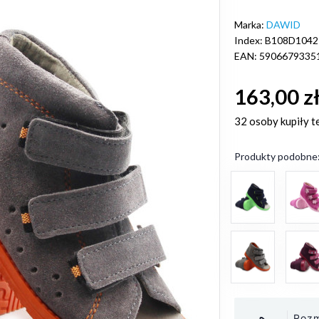
Marka:
DAWID
Index: B108D1042
EAN: 5906679335
163,00 z
32 osoby
kupiły t
Produkty podobne
Rozm