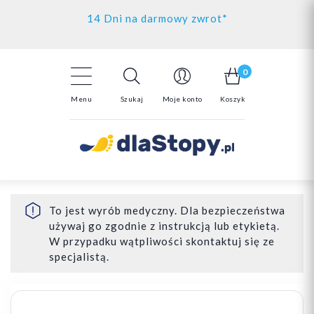
Kontakt
14 Dni na darmowy zwrot*
Darmowa dostawa powyżej 150zł
0
Menu
Szukaj
Moje konto
Koszyk
To jest wyrób medyczny. Dla bezpieczeństwa
używaj go zgodnie z instrukcją lub etykietą.
W przypadku wątpliwości skontaktuj się ze
specjalistą.