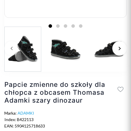
keyboard_arrow_left
keyboard_arrow_right
Poprzedni
Na
Papcie zmienne do szkoły dla
chłopca z obcasem Thomasa
Adamki szary dinozaur
Marka:
ADAMKI
Index: B422113
EAN: 5904125718633