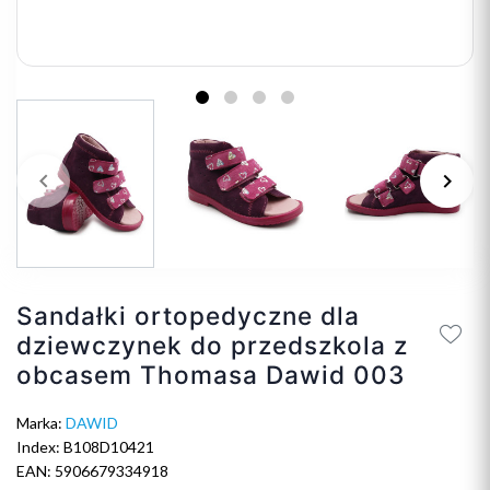
keyboard_arrow_left
keyboard_arrow_right
Poprzedni
Na
Sandałki ortopedyczne dla
dziewczynek do przedszkola z
obcasem Thomasa Dawid 003
Marka:
DAWID
Index: B108D10421
EAN: 5906679334918