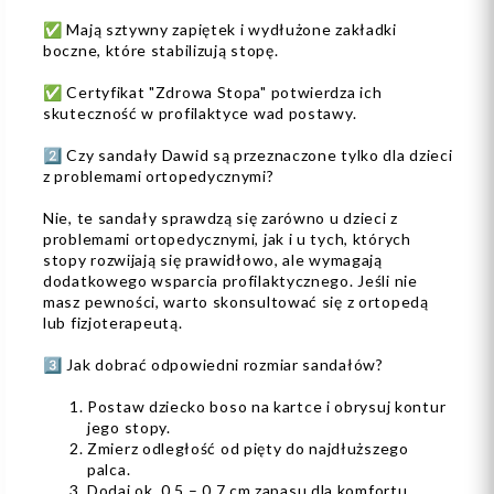
✅ Mają sztywny zapiętek i wydłużone zakładki
boczne, które stabilizują stopę.
✅ Certyfikat "Zdrowa Stopa" potwierdza ich
skuteczność w profilaktyce wad postawy.
2️⃣ Czy sandały Dawid są przeznaczone tylko dla dzieci
z problemami ortopedycznymi?
Nie, te sandały sprawdzą się zarówno u dzieci z
problemami ortopedycznymi, jak i u tych, których
stopy rozwijają się prawidłowo, ale wymagają
dodatkowego wsparcia profilaktycznego. Jeśli nie
masz pewności, warto skonsultować się z ortopedą
lub fizjoterapeutą.
3️⃣ Jak dobrać odpowiedni rozmiar sandałów?
Postaw dziecko boso na kartce i obrysuj kontur
jego stopy.
Zmierz odległość od pięty do najdłuższego
palca.
Dodaj ok. 0,5 – 0,7 cm zapasu dla komfortu.