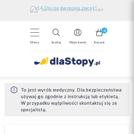
Kontakt
14 Dni na darmowy zwrot*
Darmowa dostawa powyżej 150zł
0
Menu
Szukaj
Moje konto
Koszyk
To jest wyrób medyczny. Dla bezpieczeństwa
używaj go zgodnie z instrukcją lub etykietą.
W przypadku wątpliwości skontaktuj się ze
specjalistą.