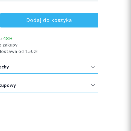
Dodaj do koszyka
do
48H
e zakupy
ostawa od 150zł
echy
akupowy