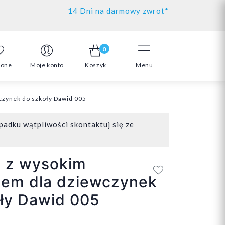
14 Dni na darmowy zwrot*
0
ione
Moje konto
Koszyk
Menu
czynek do szkoły Dawid 005
padku wątpliwości skontaktuj się ze
y z wysokim
iem dla dziewczynek
ły Dawid 005