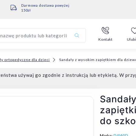
Darmowa dostawa powyżej
150zł
nazwę produktu lub kategorii
Kontakt
Ulub
ły ortopedyczne dla dzieci
Sandały z wysokim zapiętkiem dla dziew
eństwa używaj go zgodnie z instrukcją lub etykietą. W przy
Sandał
zapiętk
do szko
Marka:
DAWID