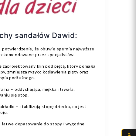
echy sandałów Dawid:
 potwierdzenie, że obuwie spełnia najwyższe
 rekomendowane przez specjalistów.
 zaprojektowany klin pod piętą, który pomaga
y, zmniejsza ryzyko koślawienia pięty oraz
opia podłużnego.
alna – oddychająca, miękka i trwała,
aniu się stóp.
ładki – stabilizują stopę dziecka, co jest
oju.
 – łatwe dopasowanie do stopy i wygodne