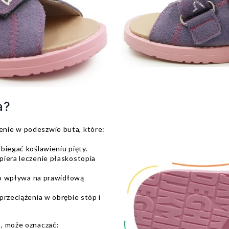
a?
nie w podeszwie buta, które:
biegać koślawieniu pięty.
piera leczenie płaskostopia
 co wpływa na prawidłową
przeciążenia w obrębie stóp i
, może oznaczać: