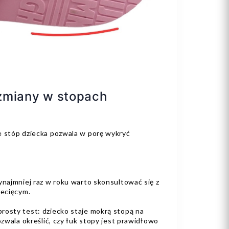
zmiany w stopach
e stóp dziecka pozwala w porę wykryć
zynajmniej raz w roku warto skonsultować się z
iecięcym.
rosty test: dziecko staje mokrą stopą na
ozwala określić, czy łuk stopy jest prawidłowo