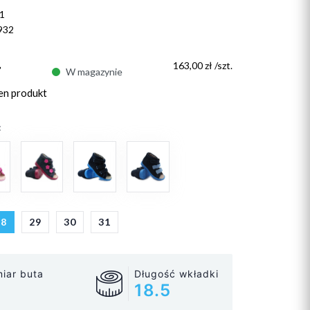
1
932
ł
163,00 zł /szt.
W magazynie
en produkt
:
28
29
30
31
iar buta
Długość wkładki
18.5