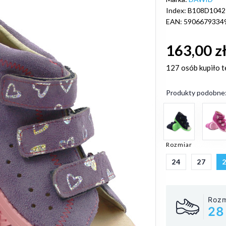
Index: B108D1042
EAN: 5906679334
163,00 z
127 osób
kupiło t
Produkty podobne
Rozmiar
24
27
Rozm
28