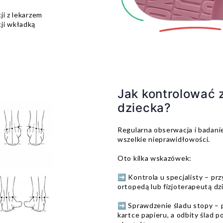
ji z lekarzem
ji wkładką
Jak kontrolować 
dziecka?
Regularna obserwacja i badani
wszelkie nieprawidłowości.
Oto kilka wskazówek:
➡️ Kontrola u specjalisty – pr
ortopedą lub fizjoterapeutą dz
➡️ Sprawdzenie śladu stopy – p
kartce papieru, a odbity ślad p