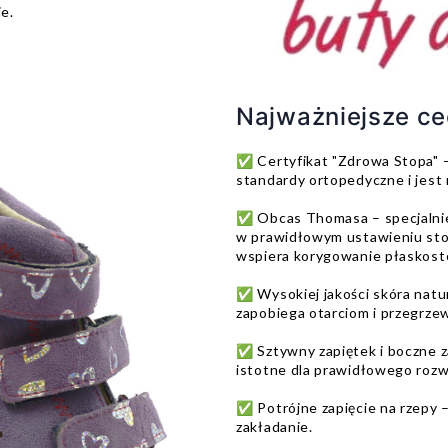
ie.
Najważniejsze c
✅ Certyfikat "Zdrowa Stopa" –
standardy ortopedyczne i jest
✅ Obcas Thomasa – specjalnie
w prawidłowym ustawieniu stop
wspiera korygowanie płaskost
✅ Wysokiej jakości skóra natur
zapobiega otarciom i przegrzew
✅ Sztywny zapiętek i boczne zak
istotne dla prawidłowego rozw
✅ Potrójne zapięcie na rzepy
zakładanie.