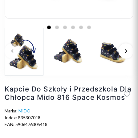
keyboard_arrow_left
keyboard_arrow_right
Poprzedni
Na
Kapcie Do Szkoły i Przedszkola Dla
Chłopca Mido 816 Space Kosmos
Marka:
MIDO
Index: B35307048
EAN: 5906476305418