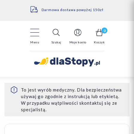
Kontakt
14 Dni na darmowy zwrot*
Darmowa dostawa powyżej 150zł
0
Menu
Szukaj
Moje konto
Koszyk
To jest wyrób medyczny. Dla bezpieczeństwa
używaj go zgodnie z instrukcją lub etykietą.
W przypadku wątpliwości skontaktuj się ze
specjalistą.