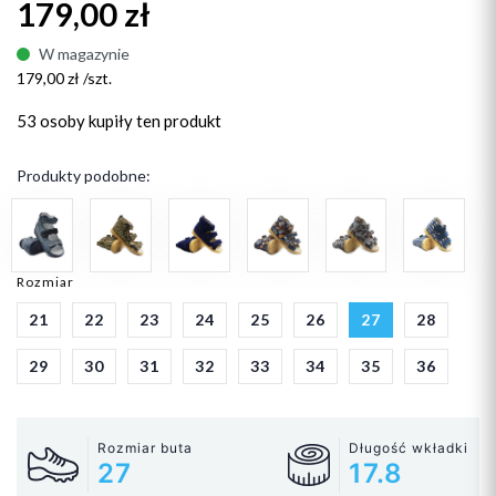
179,00 zł
W magazynie
179,00 zł /szt.
53 osoby
kupiły ten produkt
Produkty podobne:
Rozmiar
21
22
23
24
25
26
27
28
29
30
31
32
33
34
35
36
Rozmiar buta
Długość wkładki
27
17.8