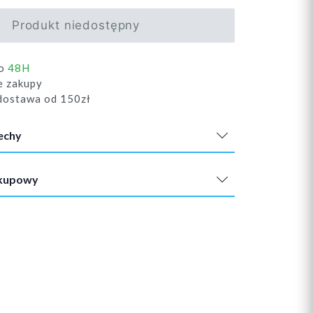
Produkt niedostępny
do
48H
e zakupy
ostawa od 150zł
echy
akupowy