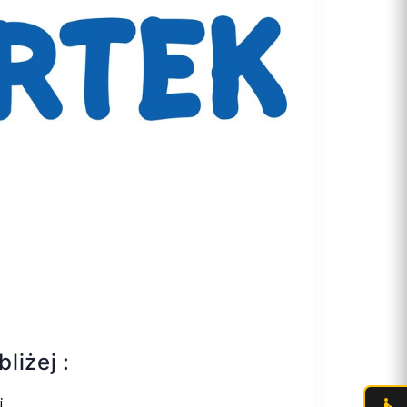
liżej :
i