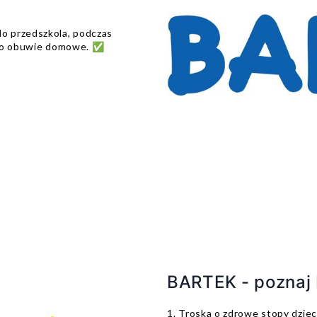
o przedszkola, podczas
ako obuwie domowe. ✅
BARTEK - poznaj b
1. Troska o zdrowe stopy dziec