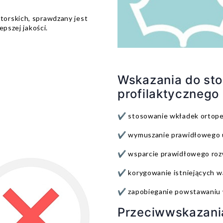
torskich, sprawdzany jest
epszej jakości.
Wskazania do st
profilaktycznego
✔️ stosowanie wkładek ortop
✔️ wymuszanie prawidłowego 
✔️ wsparcie prawidłowego roz
✔️ korygowanie istniejących w
✔️ zapobieganie powstawaniu
Przeciwwskazani