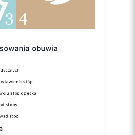
osowania obuwia
edycznych
ustawienia stóp
woju stóp dziecka
ad stopy
 wad stóp
a