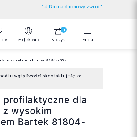
14 Dni na darmowy zwrot*
0
ione
Moje konto
Koszyk
Menu
ysokim zapiętkiem Bartek 81804-022
padku wątpliwości skontaktuj się ze
 profilaktyczne dla
a z wysokim
iem Bartek 81804-