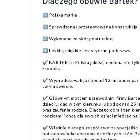
Dlaczego obuwie Bartek
1️⃣ Polska marka
2️⃣ Sprawdzona i przetestowana konstrukcja
3️⃣ Wykonane ze skóry naturalnej
4️⃣ Lekkie, miękkie i elastyczne podeszwy
✔️ BARTEK to Polska jakość, ceniona nie tylk
Europie.
✔️ Wyprodukowali już ponad 12 milionów par
całym świecie.
✔️ Głównym mottem przewodnim firmy Bartek,
dzieci”. Idąc w tym kierunku już od ponad 25 
oraz zaufanie rodzica. Dlaczego obrali ten ki
rodzicami i chcą dla swoich dzieci mieć jak naj
✔️ Właśnie dlatego zespół tworzą specjaliści,
but odpowiadał anatomii dziecięcych stóp. B
ocenie jakości oraz licznym testom.