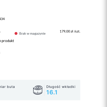
434
ł
179,00 zł /szt.
Brak w magazynie
n produkt
:
iar buta
Długość wkładki
16.1