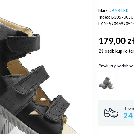
Marka:
BARTEK
Index: B10570050
EAN: 5904699054
179,00 z
21 osób
kupiło te
Produkty podobne
Rozm
24