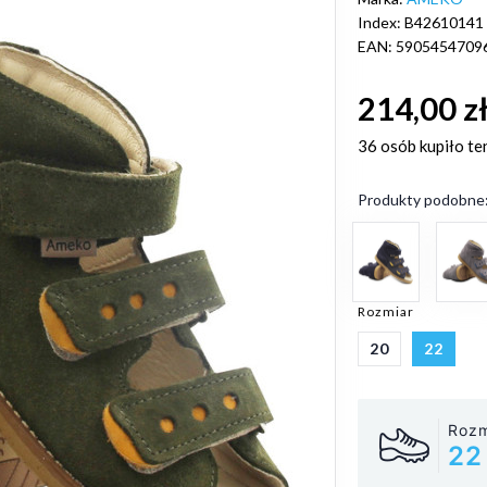
Index: B42610141
EAN: 5905454709
214,00 z
36 osób
kupiło te
Produkty podobne
Rozmiar
20
22
Rozm
22