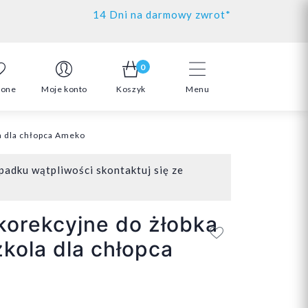
14 Dni na darmowy zwrot*
0
ione
Moje konto
Koszyk
Menu
a dla chłopca Ameko
padku wątpliwości skontaktuj się ze
korekcyjne do żłobka
kola dla chłopca