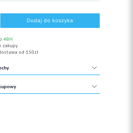
Dodaj do koszyka
do
48H
e zakupy
ostawa od 150zł
echy
akupowy