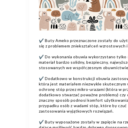
✔️ Buty Ameko przeznaczone zostały do użyt
się z problemem zniekształceń wzrostowych i
✔️ Do wykonania obuwia wykorzystano tylko i
materiał bardzo solidny, bezpieczny, najwyższ
stosowanych we współczesnym obuwnictwie
✔️ Dodatkowo w konstrukcji obuwia zastosow
która jest materiałem niezwykle skutecznym 
ochronę stóp przez mikro-urazami (która w 
dodatkowo stwarzać poważne problemy) czy o
znaczny sposób podnosi komfort użytkowania
przypadku osób z wadami stóp, które by czu
zastosowania wyjątkowych rozwiązań.
✔️ Buty wyposażone zostały w zapięcie na rz
dające możliwość bardzo dobrego dopasowan