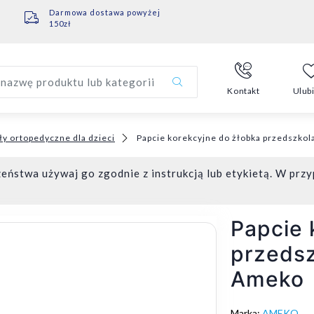
Darmowa dostawa powyżej
150zł
nazwę produktu lub kategorii
Kontakt
Ulub
ły ortopedyczne dla dzieci
Papcie korekcyjne do żłobka przedszkol
eństwa używaj go zgodnie z instrukcją lub etykietą. W przy
Papcie 
przedsz
Ameko
Marka:
AMEKO