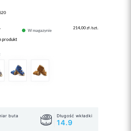
620
ł
214,00 zł /szt.
W magazynie
n produkt
:
iar buta
Długość wkładki
14.9