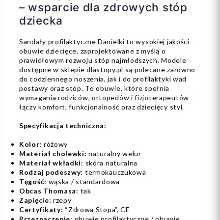
– wsparcie dla zdrowych stóp
dziecka
Sandały profilaktyczne Danielki to wysokiej jakości
obuwie dziecięce, zaprojektowane z myślą o
prawidłowym rozwoju stóp najmłodszych. Modele
dostępne w sklepie dlastopy.pl są polecane zarówno
do codziennego noszenia, jak i do profilaktyki wad
postawy oraz stóp. To obuwie, które spełnia
wymagania rodziców, ortopedów i fizjoterapeutów –
łączy komfort, funkcjonalność oraz dziecięcy styl.
Specyfikacja techniczna:
Kolor:
różowy
Materiał cholewki:
naturalny welur
Materiał wkładki:
skóra naturalna
Rodzaj podeszwy:
termokauczukowa
Tęgość:
wąska / standardowa
Obcas Thomasa:
tak
Zapięcie:
rzepy
Certyfikaty:
“Zdrowa Stopa”, CE
Przeznaczenie:
obuwie profilaktyczne / obuwie