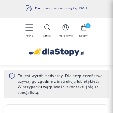
Kontakt
14 Dni na darmowy zwrot*
Darmowa dostawa powyżej 150zł
0
Menu
Szukaj
Moje konto
Koszyk
To jest wyrób medyczny. Dla bezpieczeństwa
używaj go zgodnie z instrukcją lub etykietą.
W przypadku wątpliwości skontaktuj się ze
specjalistą.