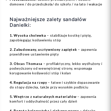
domowe / do przedszkola/ do szkoły / na lato i wakacje
Najważniejsze zalety sandałów
Danielki:
1. Wysoka cholewka
– stabilizuje kostkę i piętę,
zapobiegając koślawieniu stóp
2. Zabudowany, usztywniony zapiętek
– zapewnia
prawidłowe ustawienie pięty
3. Obcas Thomasa
– profilaktyczny, lekko wydłużony i
podwyższony od wewnętrznej strony, wspomaga
korygowanie koślawości stóp i kolan
4. Regulacja na rzepy
– łatwe i szybkie dopasowanie
do stopy dziecka, także przy wysokim podbiciu
5. Wnętrze z naturalnych materiałów
– zapewnia
komfort i oddychalność przez cały dzień
6. Bogata kolorystyka i ciekawe wzory
– dziecko