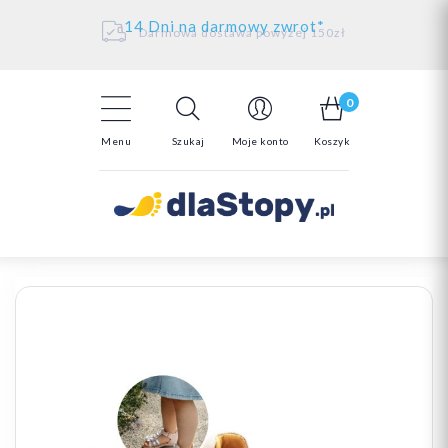
Kontakt
14 Dni na darmowy zwrot*
Darmowa dostawa powyżej 150zł
0
Menu
Szukaj
Moje konto
Koszyk