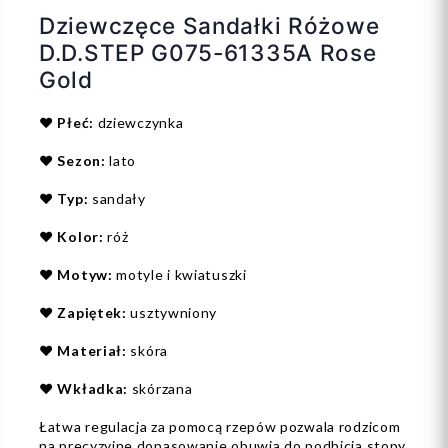
Dziewczęce Sandałki Różowe
D.D.STEP G075-61335A Rose
Gold
❤️
Płeć:
dziewczynka
❤️
Sezon:
lato
❤️
Typ:
sandały
❤️
Kolor:
róż
❤️
Motyw:
motyle i kwiatuszki
❤️
Zapiętek:
usztywniony
❤️
Materiał:
skóra
❤️
Wkładka:
skórzana
Łatwa regulacja za pomocą rzepów pozwala rodzicom
na precyzyjne dopasowanie obuwia do podbicia stopy