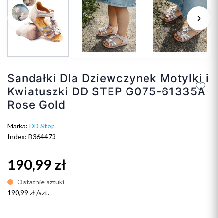
keyboard_arrow_left
keyboard_arrow_right
Poprzedni
Na
Sandałki Dla Dziewczynek Motylki i
Kwiatuszki DD STEP G075-61335A
Rose Gold
Marka:
DD Step
Index: B364473
190,99 zł
Ostatnie sztuki
190,99 zł /szt.