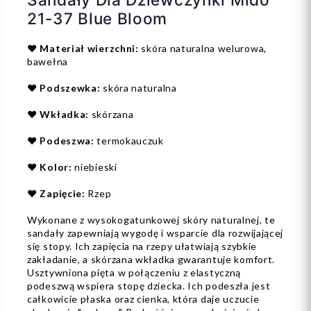
21-37 Blue Bloom
❤️
Materiał wierzchni:
skóra naturalna welurowa,
bawełna
❤️
Podszewka:
skóra naturalna
❤️
Wkładka:
skórzana
❤️
Podeszwa:
termokauczuk
❤️
Kolor:
niebieski
❤️
Zapięcie:
Rzep
Wykonane z wysokogatunkowej skóry naturalnej, te
sandały zapewniają wygodę i wsparcie dla rozwijającej
się stopy. Ich zapięcia na rzepy ułatwiają szybkie
zakładanie, a skórzana wkładka gwarantuje komfort.
Usztywniona pięta w połączeniu z elastyczną
podeszwą wspiera stopę dziecka. Ich podeszła jest
całkowicie płaska oraz cienka, która daje uczucie