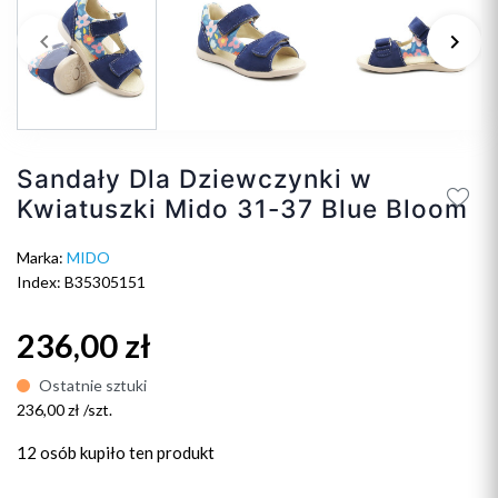
keyboard_arrow_left
keyboard_arrow_right
Poprzedni
Na
Sandały Dla Dziewczynki w
Kwiatuszki Mido 31-37 Blue Bloom
Marka:
MIDO
Index: B35305151
236,00 zł
Ostatnie sztuki
236,00 zł /szt.
12 osób
kupiło ten produkt