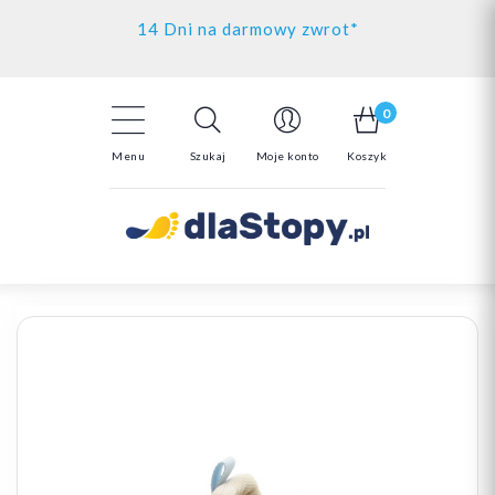
Kontakt
14 Dni na darmowy zwrot*
Darmowa dostawa powyżej 150zł
0
Menu
Szukaj
Moje konto
Koszyk