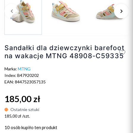
keyboard_arrow_left
keyboard_arrow_right
Poprzedni
Na
Sandałki dla dziewczynki barefoot
na wakacje MTNG 48908-C59335
Marka:
MTNG
Index: B47920202
EAN: 8447523057135
185,00 zł
Ostatnie sztuki
185,00 zł /szt.
10 osób
kupiło ten produkt