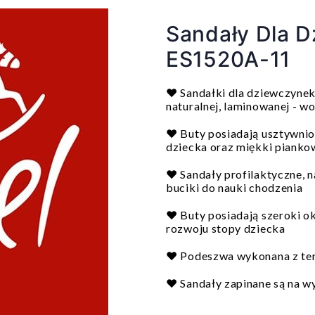
Sandały Dla D
ES1520A-11
❤️ Sandałki dla dziewczynek
naturalnej, laminowanej - w
❤️ Buty posiadają usztywnion
dziecka oraz miękki pianko
❤️ Sandały profilaktyczne, n
buciki do nauki chodzenia
❤️ Buty posiadają szeroki o
rozwoju stopy dziecka
❤️ Podeszwa wykonana z ter
❤️ Sandały zapinane są na 