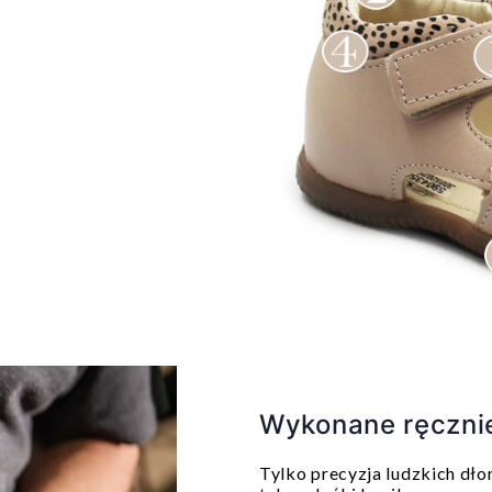
Wykonane ręczni
Tylko precyzja ludzkich dło