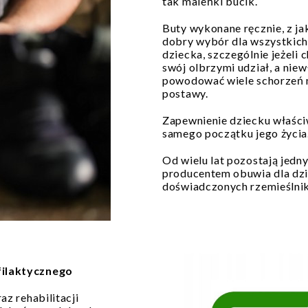
tak maleńki bucik.
Buty wykonane ręcznie, z j
dobry wybór dla wszystkich 
dziecka, szczególnie jeżeli 
swój olbrzymi udział, a nie
powodować wiele schorzeń n
postawy.
Zapewnienie dziecku właści
samego początku jego życia
Od wielu lat pozostają jednym
producentem obuwia dla dzie
doświadczonych rzemieślnik
ilaktycznego
az rehabilitacji