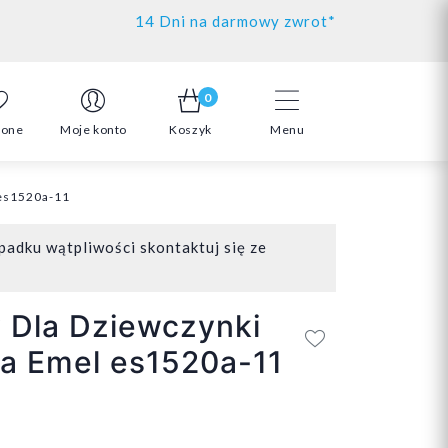
14 Dni na darmowy zwrot*
0
ione
Moje konto
Koszyk
Menu
 es1520a-11
padku wątpliwości skontaktuj się ze
 Dla Dziewczynki
a Emel es1520a-11