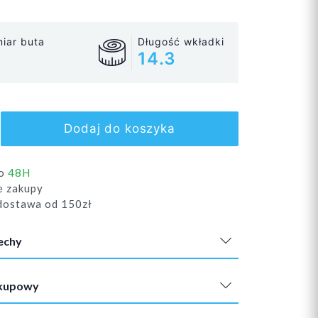
iar buta
Długość wkładki
14.3
Dodaj do koszyka
do
48H
e zakupy
ostawa od 150zł
echy
akupowy