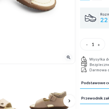
Rozm
22
-
+
zoom_in
Wysyłka 
Bezpieczn
Darmowa d
Podstawowe c
Przewodnik z
keyboard_arrow_right
Następny