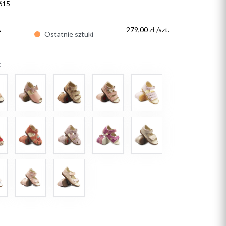
615
ł
279,00 zł /szt.
Ostatnie sztuki
: