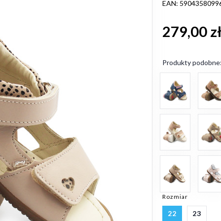
EAN: 5904358099
279,00 z
Produkty podobne
Rozmiar
22
23