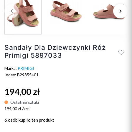
keyboard_arrow_left
keyboard_arrow_right
Poprzedni
Na
Sandały Dla Dziewczynki Róż
Primigi 5897033
Marka:
PRIMIGI
Index: B29855401
194,00 zł
Ostatnie sztuki
194,00 zł /szt.
6 osób
kupiło ten produkt