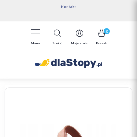
Kontakt
14 Dni na darmowy zwrot*
Darmowa dostawa powyżej 150zł
0
Menu
Szukaj
Moje konto
Koszyk