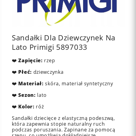
Sandałki Dla Dziewczynek Na
Lato Primigi 5897033
❤️
Zapięcie:
rzep
❤️
Płeć:
dziewczynka
❤️
Materiał:
skóra, materiał syntetyczny
❤️
Sezon:
lato
❤️
Kolor:
róż
Sandałki dziecięce z elastyczną podeszwą,
która zapewnia stopie naturalny ruch
podczas poruszania. Zapinane za pomocą
rzepu, co umożliwia dokładniejsze