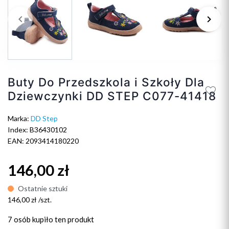
keyboard_arrow_left
keyboard_arrow_right
Poprzedni
Na
Buty Do Przedszkola i Szkoły Dla
Dziewczynki DD STEP C077-41418
Marka:
DD Step
Index: B36430102
EAN: 2093414180220
146,00 zł
Ostatnie sztuki
146,00 zł /szt.
7 osób
kupiło ten produkt