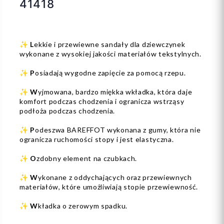
41418
✨
L
ekkie i przewiewne sandały dla dziewczynek
wykonane z wysokiej jakości materiałów tekstylnych.
✨
P
osiadają wygodne zapięcie za pomocą rzepu.
✨
W
yjmowana, bardzo miękka wkładka, która daje
komfort podczas chodzenia i ogranicza wstrząsy
podłoża podczas chodzenia.
✨
P
odeszwa BAREFFOT wykonana z gumy, która nie
ogranicza ruchomości stopy i jest elastyczna.
✨
O
zdobny element na czubkach.
✨
W
ykonane z oddychających oraz przewiewnych
materiałów, które umożliwiają stopie przewiewność.
✨
W
kładka o zerowym spadku.