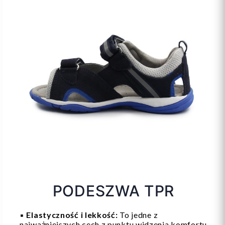
PODESZWA TPR
▪️
Elastyczność i lekkość:
To jedne z
najważniejszych cech z punktu widzenia komfortu