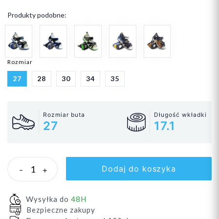
Produkty podobne:
Rozmiar
27
28
30
34
35
Rozmiar buta
Długość wkładki
27
17.1
Dodaj do koszyka
-
+
Wysyłka do
48H
Bezpieczne zakupy