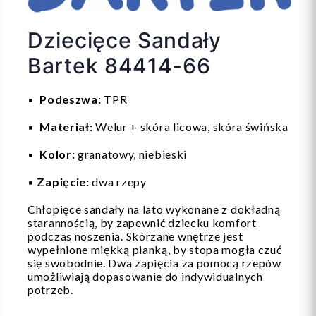
Dziecięce Sandały
Bartek 84414-66
▪️
Podeszwa:
TPR
▪️
Materiał:
Welur + skóra licowa, skóra świńska
▪️
Kolor:
granatowy, niebieski
▪️
Zapięcie:
dwa rzepy
Chłopięce sandały na lato wykonane z dokładną
starannością, by zapewnić dziecku komfort
podczas noszenia. Skórzane wnętrze jest
wypełnione miękką pianką, by stopa mogła czuć
się swobodnie. Dwa zapięcia za pomocą rzepów
umożliwiają dopasowanie do indywidualnych
potrzeb.