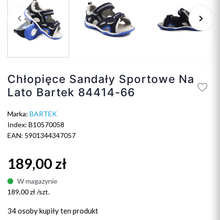
keyboard_arrow_left
keyboard_arrow_right
Poprzedni
Na
Chłopięce Sandały Sportowe Na
Lato Bartek 84414-66
Marka:
BARTEK
Index: B10570058
EAN: 5901344347057
189,00 zł
W magazynie
189,00 zł /szt.
34 osoby
kupiły ten produkt