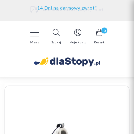
Kontakt
14 Dni na darmowy zwrot*
Darmowa dostawa powyżej 150zł
0
Menu
Szukaj
Moje konto
Koszyk