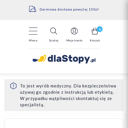
Kontakt
14 Dni na darmowy zwrot*
Darmowa dostawa powyżej 150zł
0
Menu
Szukaj
Moje konto
Koszyk
To jest wyrób medyczny. Dla bezpieczeństwa
używaj go zgodnie z instrukcją lub etykietą.
W przypadku wątpliwości skontaktuj się ze
specjalistą.