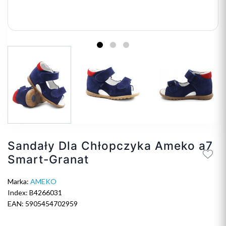
Sandały Dla Chłopczyka Ameko a7
Smart-Granat
Marka:
AMEKO
Index: B4266031
EAN: 5905454702959