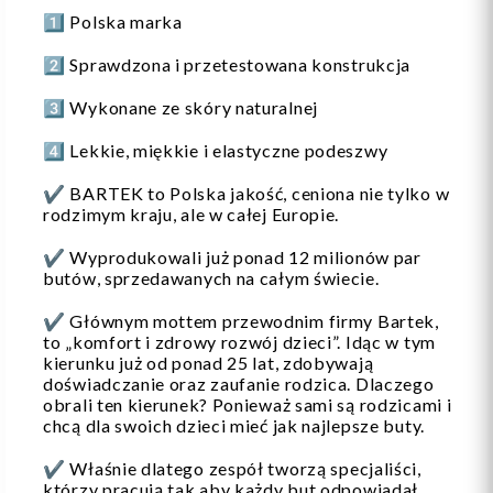
1️⃣ Polska marka
2️⃣ Sprawdzona i przetestowana konstrukcja
3️⃣ Wykonane ze skóry naturalnej
4️⃣ Lekkie, miękkie i elastyczne podeszwy
✔️ BARTEK to Polska jakość, ceniona nie tylko w
rodzimym kraju, ale w całej Europie.
✔️ Wyprodukowali już ponad 12 milionów par
butów, sprzedawanych na całym świecie.
✔️ Głównym mottem przewodnim firmy Bartek,
to „komfort i zdrowy rozwój dzieci”. Idąc w tym
kierunku już od ponad 25 lat, zdobywają
doświadczanie oraz zaufanie rodzica. Dlaczego
obrali ten kierunek? Ponieważ sami są rodzicami i
chcą dla swoich dzieci mieć jak najlepsze buty.
✔️ Właśnie dlatego zespół tworzą specjaliści,
którzy pracują tak aby każdy but odpowiadał