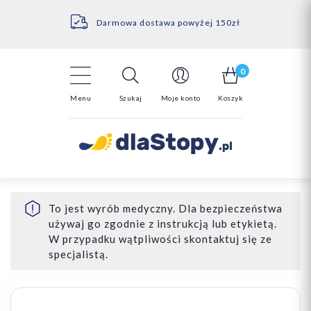
Kontakt
14 Dni na darmowy zwrot*
Darmowa dostawa powyżej 150zł
0
Menu
Szukaj
Moje konto
Koszyk
To jest wyrób medyczny. Dla bezpieczeństwa
używaj go zgodnie z instrukcją lub etykietą.
W przypadku wątpliwości skontaktuj się ze
specjalistą.