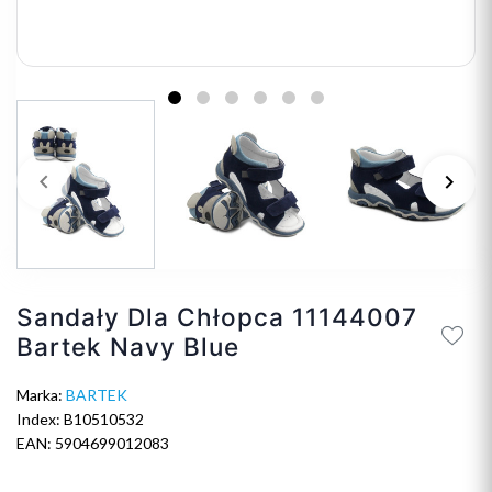
keyboard_arrow_left
keyboard_arrow_right
Poprzedni
Na
Sandały Dla Chłopca 11144007
Bartek Navy Blue
Marka:
BARTEK
Index: B10510532
EAN: 5904699012083