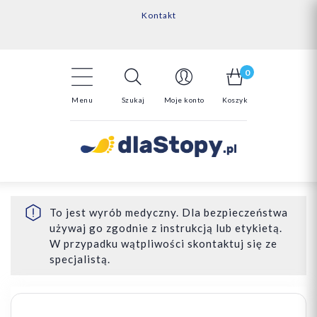
Kontakt
14 Dni na darmowy zwrot*
Darmowa dostawa powyżej 150zł
0
Menu
Szukaj
Moje konto
Koszyk
To jest wyrób medyczny. Dla bezpieczeństwa
używaj go zgodnie z instrukcją lub etykietą.
W przypadku wątpliwości skontaktuj się ze
specjalistą.