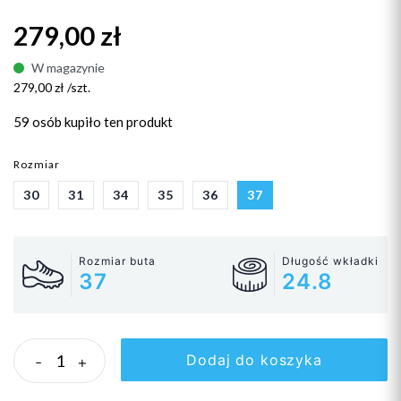
279,00 zł
W magazynie
279,00 zł /szt.
59 osób
kupiło ten produkt
Rozmiar
30
31
34
35
36
37
Rozmiar buta
Długość wkładki
37
24.8
Dodaj do koszyka
-
+