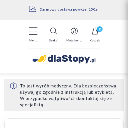
Kontakt
14 Dni na darmowy zwrot*
Darmowa dostawa powyżej 150zł
0
Menu
Szukaj
Moje konto
Koszyk
To jest wyrób medyczny. Dla bezpieczeństwa
używaj go zgodnie z instrukcją lub etykietą.
W przypadku wątpliwości skontaktuj się ze
specjalistą.