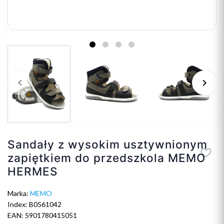
keyboard_arrow_left
keyboard_arrow_right
Poprzedni
Na
Sandały z wysokim usztywnionym
zapiętkiem do przedszkola MEMO
HERMES
Marka:
MEMO
Index: B0561042
EAN: 5901780415051