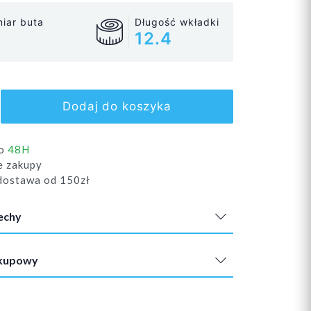
iar buta
Długość wkładki
12.4
Dodaj do koszyka
do
48H
e zakupy
ostawa od 150zł
echy
akupowy