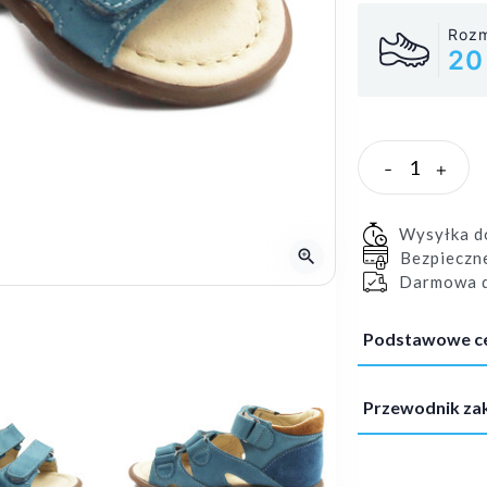
Rozm
20
-
+
Wysyłka 
zoom_in
Bezpieczn
Darmowa d
Podstawowe c
Przewodnik z