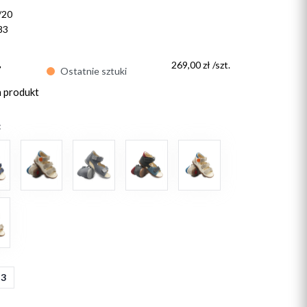
/20
83
ł
269,00 zł /szt.
Ostatnie sztuki
n produkt
:
23