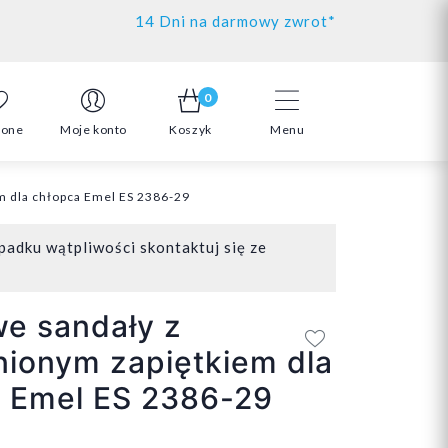
14 Dni na darmowy zwrot*
0
ione
Moje konto
Koszyk
Menu
m dla chłopca Emel ES 2386-29
padku wątpliwości skontaktuj się ze
e sandały z
ionym zapiętkiem dla
a Emel ES 2386-29