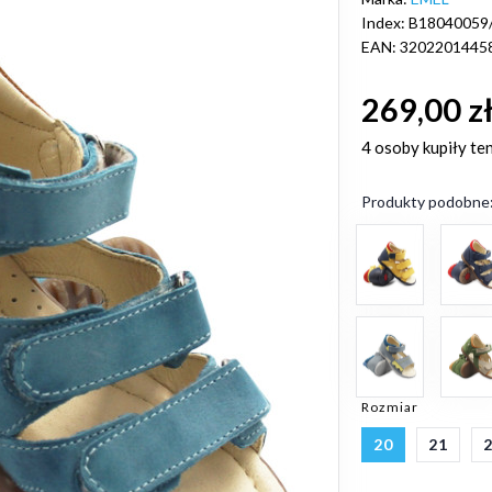
Index: B18040059
EAN: 3202201445
269,00 z
4 osoby
kupiły te
Produkty podobne
Rozmiar
20
21