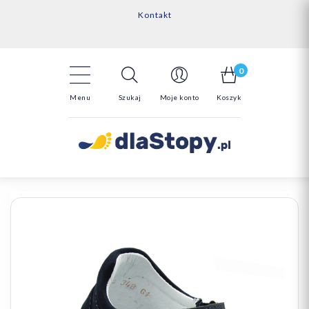
Kontakt
14 Dni na darmowy zwrot*
Darmowa dostawa powyżej 150zł
0
Menu
Szukaj
Moje konto
Koszyk