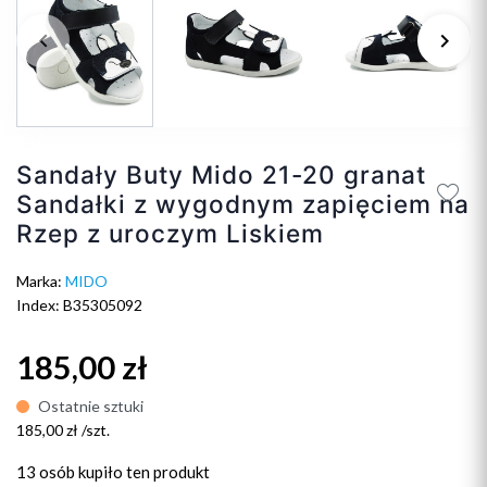
keyboard_arrow_left
keyboard_arrow_right
Poprzedni
Na
Sandały Buty Mido 21-20 granat
Sandałki z wygodnym zapięciem na
Rzep z uroczym Liskiem
Marka:
MIDO
Index: B35305092
185,00 zł
Ostatnie sztuki
185,00 zł /szt.
13 osób
kupiło ten produkt