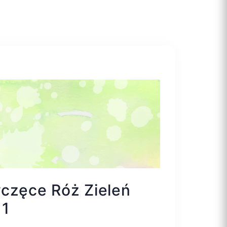
częce Róż Zieleń
11