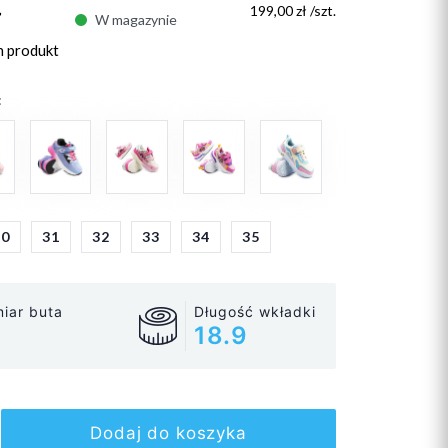
ł
199,00 zł /szt.
W magazynie
n produkt
:
30
31
32
33
34
35
iar buta
Długość wkładki
18.9
Dodaj do koszyka