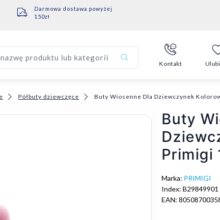
Darmowa dostawa powyżej
150zł
nazwę produktu lub kategorii
Kontakt
Ulub
e
Półbuty dziewczęce
Buty Wiosenne Dla Dziewczynek Kolorow
Buty Wi
Dziewc
Primigi
Marka:
PRIMIGI
Index: B29849901
EAN: 8050870035