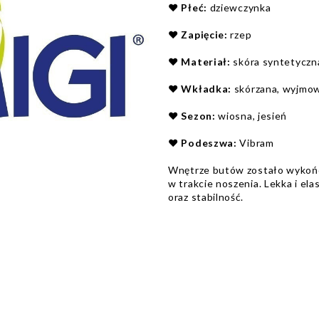
❤️
Płeć:
dziewczynka
❤️
Zapięcie:
rzep
❤️
Materiał:
skóra syntetyczna
❤️
Wkładka:
skórzana, wyjmo
❤️
Sezon:
wiosna, jesień
❤️
Podeszwa:
Vibram
Wnętrze butów zostało wykońc
w trakcie noszenia. Lekka i e
oraz stabilność.