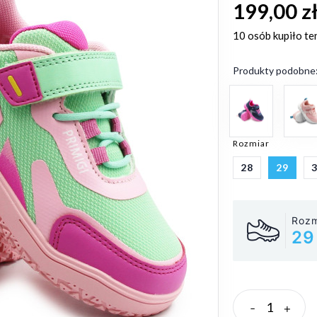
199,00 z
10 osób
kupiło te
Produkty podobne
Rozmiar
28
29
Rozm
29
-
+