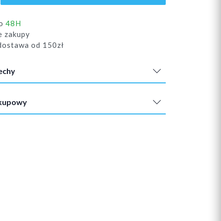
do
48H
e zakupy
ostawa od 150zł
echy
akupowy