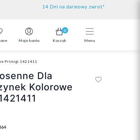
14 Dni na darmowy zwrot*
0
ione
Moje konto
Koszyk
Menu
e Primigi 1421411
osenne Dla
zynek Kolorowe
 1421411
864