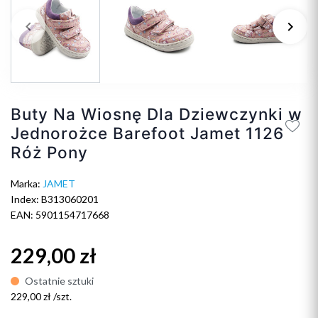
keyboard_arrow_left
keyboard_arrow_right
Poprzedni
Na
Buty Na Wiosnę Dla Dziewczynki w
Jednorożce Barefoot Jamet 1126
Róż Pony
Marka:
JAMET
Index: B313060201
EAN: 5901154717668
229,00 zł
Ostatnie sztuki
229,00 zł /szt.