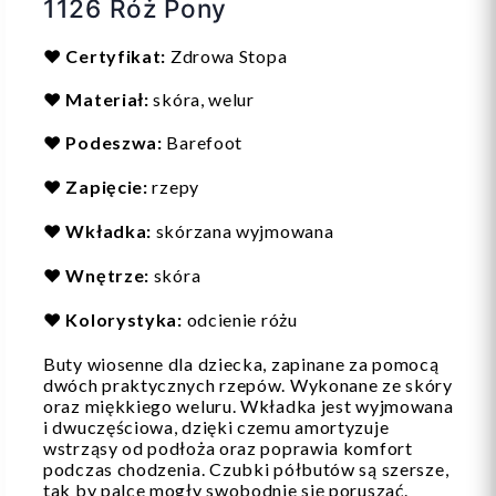
1126 Róż Pony
❤️
Certyfikat:
Zdrowa Stopa
❤️
Materiał:
skóra, welur
❤️
Podeszwa:
Barefoot
❤️
Zapięcie:
rzepy
❤️
Wkładka:
skórzana wyjmowana
❤️
Wnętrze:
skóra
❤️
Kolorystyka:
odcienie różu
Buty wiosenne dla dziecka, zapinane za pomocą
dwóch praktycznych rzepów. Wykonane ze skóry
oraz miękkiego weluru. Wkładka jest wyjmowana
i dwuczęściowa, dzięki czemu amortyzuje
wstrząsy od podłoża oraz poprawia komfort
podczas chodzenia. Czubki półbutów są szersze,
tak by palce mogły swobodnie się poruszać.