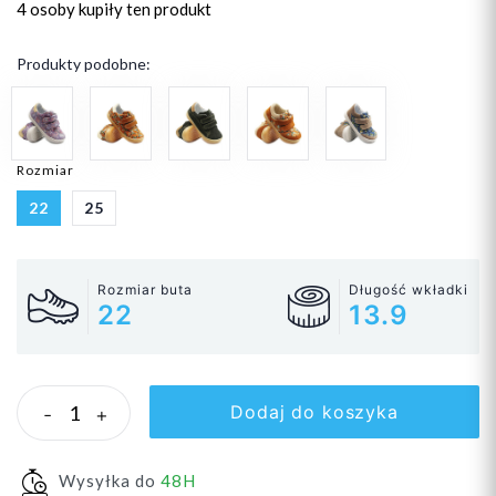
4 osoby
kupiły ten produkt
Produkty podobne:
Rozmiar
22
25
Rozmiar buta
Długość wkładki
22
13.9
Dodaj do koszyka
-
+
Wysyłka do
48H