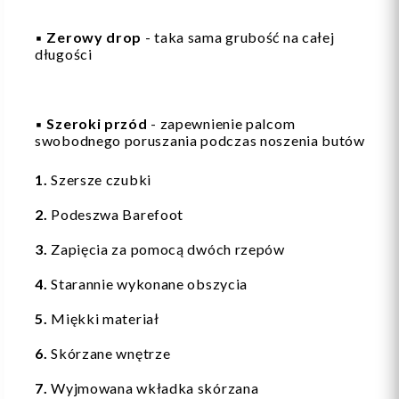
▪️
Zerowy drop
- taka sama grubość na całej
długości
▪️
Szeroki przód
- zapewnienie palcom
swobodnego poruszania podczas noszenia butów
1.
Szersze czubki
2.
Podeszwa Barefoot
3.
Zapięcia za pomocą dwóch rzepów
4.
Starannie wykonane obszycia
5.
Miękki materiał
6.
Skórzane wnętrze
7.
Wyjmowana wkładka skórzana