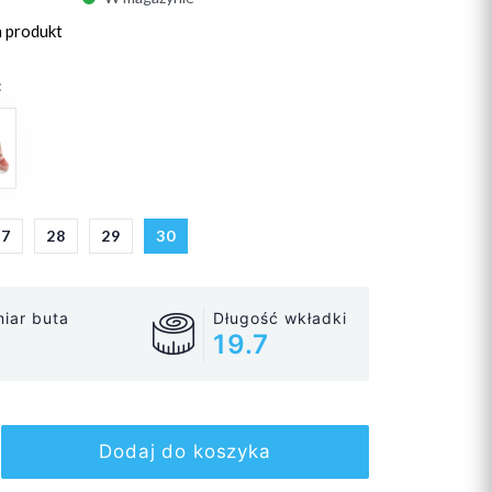
n produkt
:
27
28
29
30
iar buta
Długość wkładki
19.7
Dodaj do koszyka