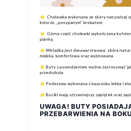
⭐️ Cholewka wykonana ze skóry naturalnej 
kolorze, „posypanym” brokatem
⭐️ Górna część cholewki wykończona kołnie
pianką
⭐️ Wkładka jest dwuwarstwowa: skóra natural
miękka, komfortowa oraz wyjmowana
⭐️ Buty z powodzeniem można zastosować jak
przedszkola
⭐️ Podeszwa wykonana z kauczuku lekka i ela
⭐️ Buciki mają sztywniejszy zapiętek oraz za
UWAGA! BUTY POSIADAJ
PRZEBARWIENIA NA BOK