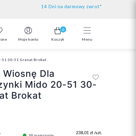
14 Dni na darmowy zwrot*
0
ione
Moje konto
Koszyk
Menu
-51 30-51 Granat Brokat
 Wiosnę Dla
ynki Mido 20-51 30-
at Brokat
ł
238,01 zł /szt.
W magazynie