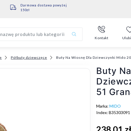
Darmowa dostawa powyżej
150zł
nazwę produktu lub kategorii
Kontakt
Ulub
e
Półbuty dziewczęce
Buty Na Wiosnę Dla Dziewczynki Mido 20
Buty Na
Dziewcz
51 Gran
Marka:
MIDO
Index: B35303091
238,01 z