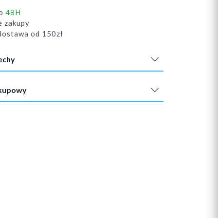
do
48H
e zakupy
ostawa od 150zł
echy
akupowy