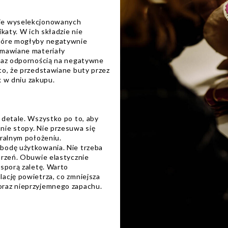
ie wyselekcjonowanych
katy. W ich składzie nie
które mogłyby negatywnie
Omawiane materiały
oraz odpornością na negatywne
to, że przedstawiane buty przez
ak w dniu zakupu.
 detale. Wszystko po to, aby
ie stopy. Nie przesuwa się
uralnym położeniu.
bodę użytkowania. Nie trzeba
arzeń. Obuwie elastycznie
sporą zaletę. Warto
ację powietrza, co zmniejsza
raz nieprzyjemnego zapachu.