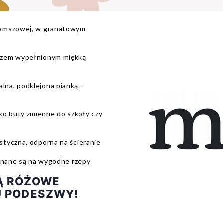
zamszowej, w granatowym
rzem wypełnionym miękką
na, podklejona pianką -
o buty zmienne do szkoły czy
styczna, odporna na ścieranie
pinane są na wygodne rzepy
Ą RÓŻOWE
U PODESZWY!