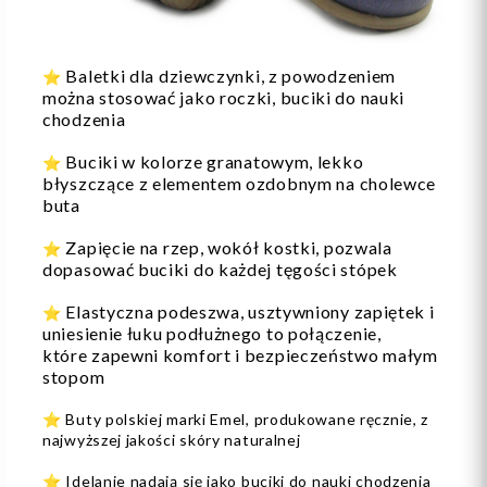
Baletki dla dziewczynki, z powodzeniem
⭐️
można stosować jako roczki, buciki do nauki
chodzenia
Buciki w kolorze granatowym, lekko
⭐️
błyszczące z elementem ozdobnym na cholewce
buta
Zapięcie na rzep, wokół kostki, pozwala
⭐️
dopasować buciki do każdej tęgości stópek
Elastyczna podeszwa, usztywniony zapiętek i
⭐️
uniesienie łuku podłużnego to połączenie,
które zapewni komfort i bezpieczeństwo małym
stopom
⭐️ Buty polskiej marki Emel, produkowane ręcznie, z
najwyższej jakości skóry naturalnej
⭐️ Idelanie nadają się jako buciki do nauki chodzenia