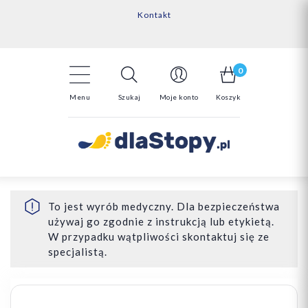
Kontakt
14 Dni na darmowy zwrot*
Darmowa dostawa powyżej 150zł
0
Menu
Szukaj
Moje konto
Koszyk
To jest wyrób medyczny. Dla bezpieczeństwa
używaj go zgodnie z instrukcją lub etykietą.
W przypadku wątpliwości skontaktuj się ze
specjalistą.