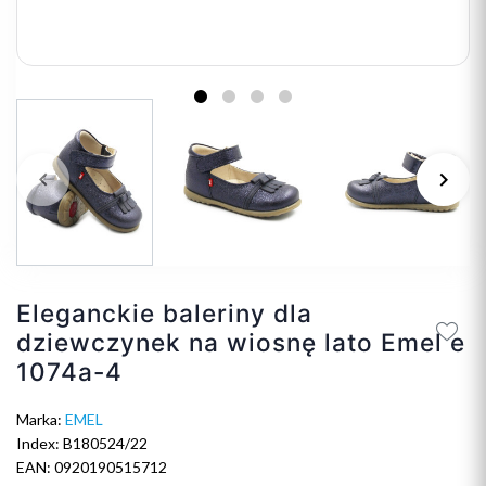
keyboard_arrow_left
keyboard_arrow_right
Poprzedni
Na
Eleganckie baleriny dla
dziewczynek na wiosnę lato Emel e
1074a-4
Marka:
EMEL
Index: B180524/22
EAN: 0920190515712