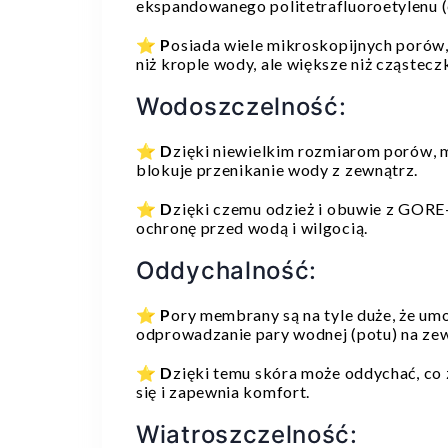
ekspandowanego politetrafluoroetylenu 
⭐
P
osiada wiele mikroskopijnych porów,
niż krople wody, ale większe niż cząstecz
Wodoszczelność:
⭐
D
zięki niewielkim rozmiarom porów,
blokuje przenikanie wody z zewnątrz.
⭐
D
zięki czemu odzież i obuwie z GORE
ochronę przed wodą i wilgocią.
Oddychalność:
⭐
P
ory membrany są na tyle duże, że um
odprowadzanie pary wodnej (potu) na zew
⭐
D
zięki temu skóra może oddychać, co
się i zapewnia komfort.
Wiatroszczelność: