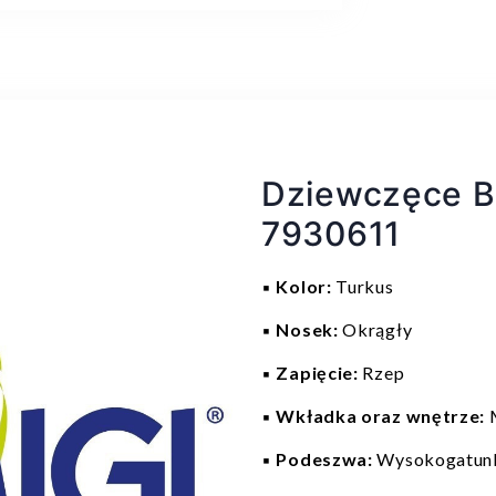
Dziewczęce B
7930611
▪️
Kolor:
Turkus
▪️
Nosek:
Okrągły
▪️
Zapięcie:
Rzep
▪️
Wkładka oraz wnętrze:
▪️
Podeszwa:
Wysokogatun