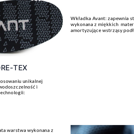
Wkładka Avant: zapewnia st
wykonana z miękkich mater
amortyzujące wstrząsy pod
ORE-TEX
osowaniu unikalnej
wodoszczelność i
echnologii:
wata warstwa wykonana z