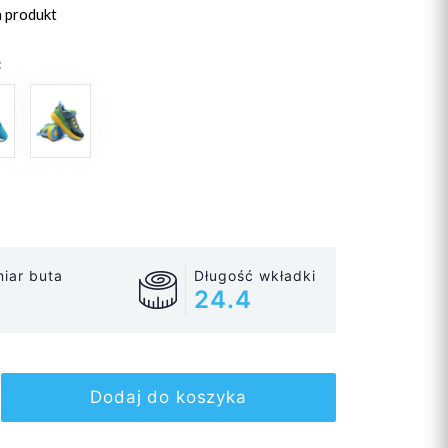
n produkt
:
iar buta
Długość wkładki
24.4
Dodaj do koszyka