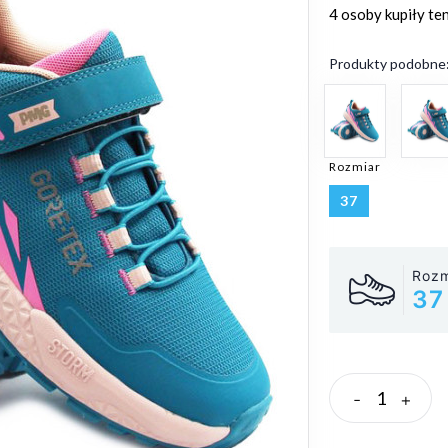
4 osoby
kupiły te
Produkty podobne
Rozmiar
37
Rozm
37
-
+