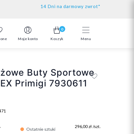
14 Dni na darmowy zwrot*
0
ione
Moje konto
Koszyk
Menu
eżowe Buty Sportowe
EX Primigi 7930611
471
ł
296,00 zł /szt.
Ostatnie sztuki