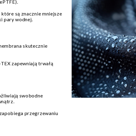
(ePTFE).
 które są znacznie mniejsze
ki pary wodnej.
 membrana skutecznie
-TEX zapewniają trwałą
ożliwiają swobodne
nątrz.
 zapobiega przegrzewaniu