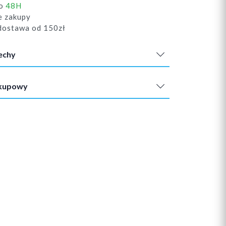
do
48H
e zakupy
ostawa od 150zł
echy
akupowy