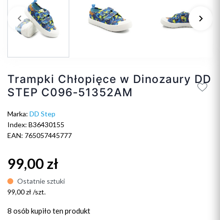
keyboard_arrow_left
keyboard_arrow_right
Poprzedni
Na
Trampki Chłopięce w Dinozaury DD
STEP C096-51352AM
Marka:
DD Step
Index: B36430155
EAN: 765057445777
99,00 zł
Ostatnie sztuki
99,00 zł /szt.
8 osób
kupiło ten produkt