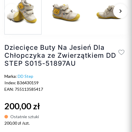
keyboard_arrow_left
keyboard_arrow_right
Poprzedni
Na
Dziecięce Buty Na Jesień Dla
Chłopczyka ze Zwierzątkiem DD
STEP S015-51897AU
Marka:
DD Step
Index: B36430159
EAN: 755113585417
200,00 zł
Ostatnie sztuki
200,00 zł /szt.