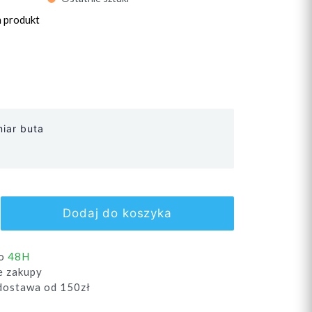
n produkt
iar buta
Dodaj do koszyka
do
48H
e zakupy
ostawa od 150zł