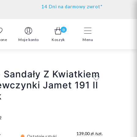
14 Dni na darmowy zwrot*
0
ione
Moje konto
Koszyk
Menu
 Sandały Z Kwiatkiem
ewczynki Jamet 191 II
k
2
ł
139,00 zł /szt.
Ostatnie sztuki