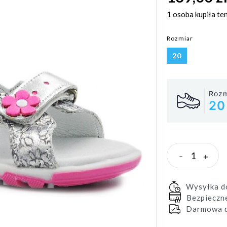
1 osoba
kupiła te
Rozmiar
20
Rozm
20
-
+
Wysyłka 
Bezpieczn
Darmowa d