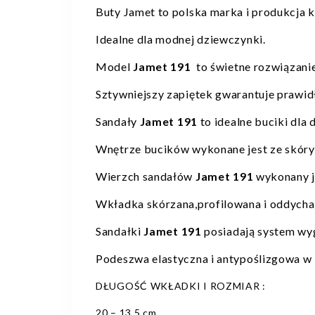
Buty Jamet to polska marka i produkcja k
Idealne dla modnej dziewczynki.
Model
Jamet 191
to świetne rozwiązanie
Sztywniejszy zapiętek gwarantuje prawid
Sandały
Jamet 191
to idealne buciki dla
Wnętrze bucików wykonane jest ze skóry 
Wierzch sandałów
Jamet 191
wykonany je
Wkładka skórzana,profilowana i oddycha
Sandałki
Jamet 191
posiadają system wyg
Podeszwa elastyczna i antypoślizgowa w
DŁUGOŚĆ WKŁADKI I ROZMIAR :
20 – 13,5 cm