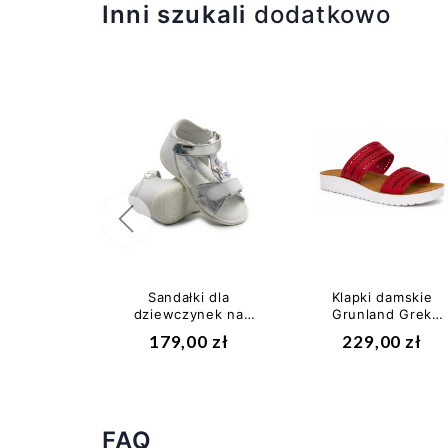
Inni szukali
dodatkowo
Poprzedni
Sandałki dla
Klapki damskie
dziewczynek na
Grunland Grek
lato holograficzne
Rosso czerwone -
179,00 zł
229,00 zł
Bartek w-
wygodne klapki
51120/npw
na...
FAQ