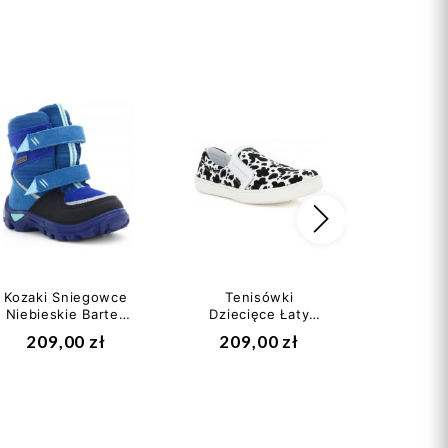
Następny
Kozaki Sniegowce
Tenisówki
Trzewik
Niebieskie Bartek
Dziecięce Łaty
Półb
t-21759/532 z
Krówki Bartek t-
Chłop
209,00 zł
209,00 zł
149
Membraną...
18594/1n2 II
Jamet
gatunek
ga