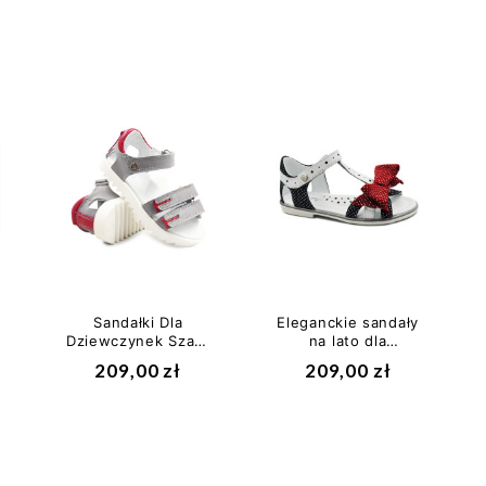
Sandałki Dla
Eleganckie sandały
Dziewczynek Szare
na lato dla
Bartek t-16178/1pw
dziewczynek
209,00 zł
209,00 zł
Bartek w-
16182/1np