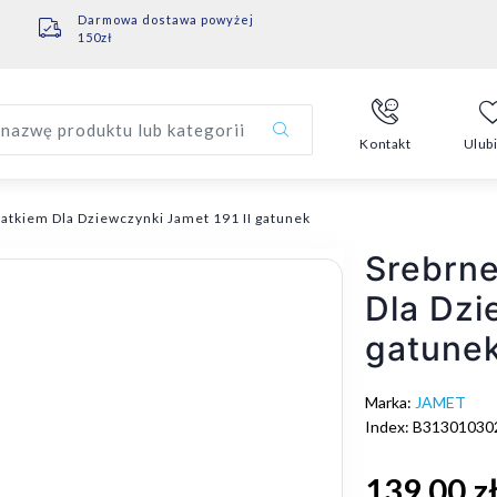
Darmowa dostawa powyżej
150zł
nazwę produktu lub kategorii
Kontakt
Ulub
atkiem Dla Dziewczynki Jamet 191 II gatunek
Srebrne
Dla Dzi
gatune
Marka:
JAMET
Index: B31301030
139,00 z