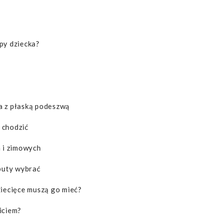
py dziecka?
a z płaską podeszwą
 chodzić
h i zimowych
 buty wybrać
ziecięce muszą go mieć?
iciem?