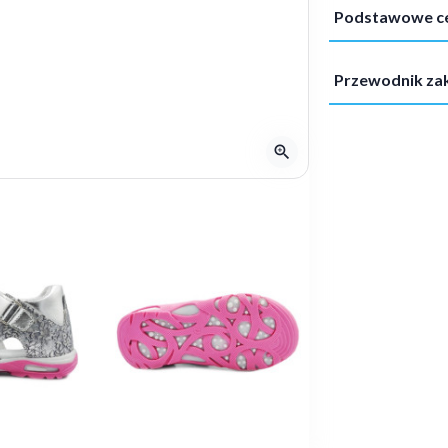
Podstawowe c
Przewodnik z
zoom_in