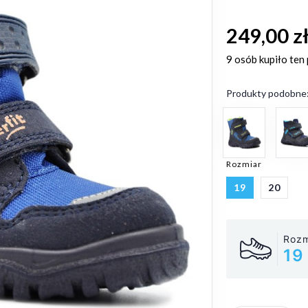
249,00 z
9 osób
kupiło ten
Produkty podobne
Rozmiar
19
20
Rozm
19