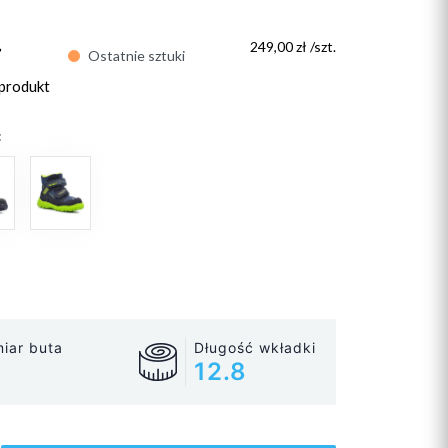
ł
249,00 zł /szt.
Ostatnie sztuki
 produkt
:
iar buta
Długość wkładki
12.8