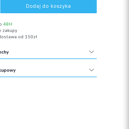
Dodaj do koszyka
do
48H
e zakupy
ostawa od 150zł
echy
akupowy