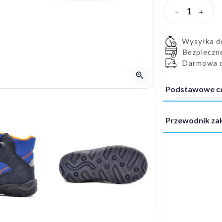
-
+
Wysyłka 
Bezpieczn
Darmowa d
zoom_in
Podstawowe c
Przewodnik z