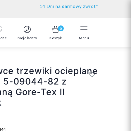
14 Dni na darmowy zwrot*
0
ione
Moje konto
Koszyk
Menu
ce trzewiki ocieplane
t 5-09044-82 z
ną Gore-Tex II
k
844