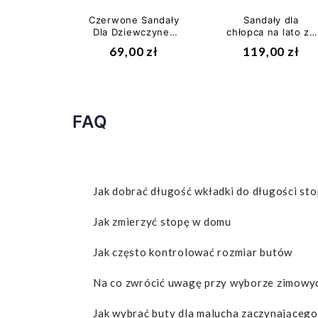
Czerwone Sandały
Sandały dla
Dla Dziewczynek
chłopca na lato ze
Na Rzepy Genuins
skóry naturalnej
69,00 zł
119,00 zł
Jean Bio...
Bartek w-
31489/1em
FAQ
Jak dobrać długość wkładki do długości sto
Jak zmierzyć stopę w domu
Jak często kontrolować rozmiar butów
Na co zwrócić uwagę przy wyborze zimowyc
Jak wybrać buty dla malucha zaczynającego