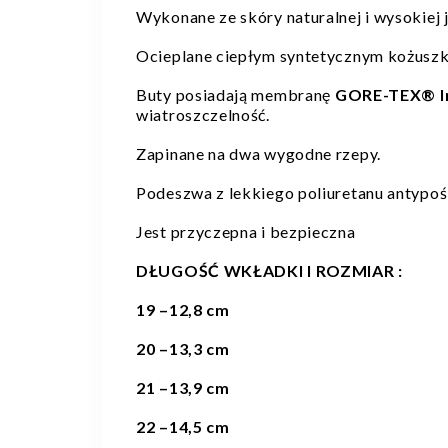
Wykonane ze skóry naturalnej i wysokiej 
Ocieplane ciepłym syntetycznym kożuszki
Buty posiadają membranę
GORE-TEX® I
wiatroszczelność.
Zapinane na dwa wygodne rzepy.
Podeszwa z lekkiego poliuretanu antypo
Jest przyczepna i bezpieczna
DŁUGOŚĆ WKŁADKI I ROZMIAR :
19 –12,8 cm
20 –13,3 cm
21 –13,9 cm
22 –14,5 cm