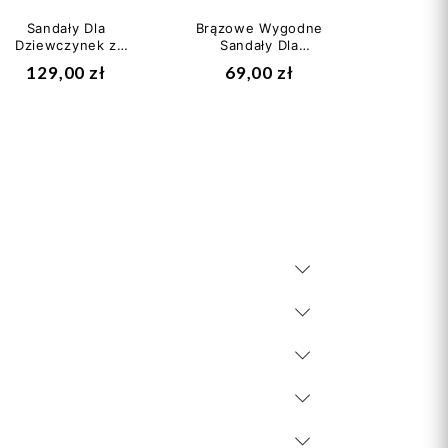
Sandały Dla
Brązowe Wygodne
Trzewiki
Dziewczynek z
Sandały Dla
Na Je
Kwiatuszkami
Chłopca Genuins
Nauki 
129,00 zł
69,00 zł
189
Bartek t-16168/1dj
Congo Bio Natur...
Emel E 
II...