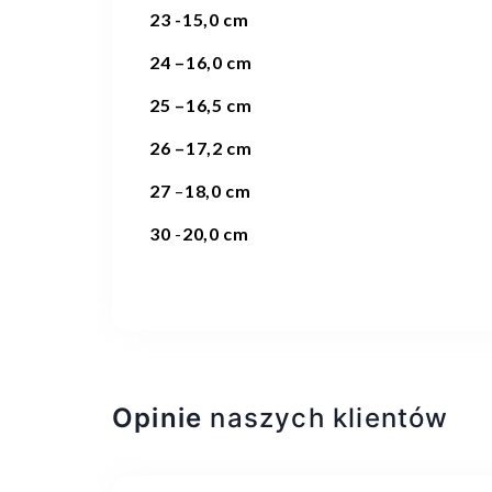
23 -15,0 cm
24 –16,0 cm
25 –16,5 cm
26 –17,2 cm
27
–
18,0 cm
30
-
20,0 cm
Opinie
naszych klientów