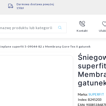
Darmowa dostawa powyżej
150zł
nazwę produktu lub kategorii
Kontakt
Ulub
ieplane superfit 5-09044-82 z Membraną Gore-Tex II gatunek
Śniegow
superfi
Membra
gatune
Marka:
SUPERFIT
Index: B245203
EAN: 9008518687