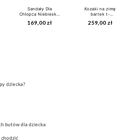
Sandały Dla
Kozaki na zimę
Chłopca Niebieskie
bartek t-
Emel 2086-17
44319w/tof z
169,00 zł
259,00 zł
Membraną BRTKtex
II gatunek
py dziecka?
h butów dla dziecka
 chodzić