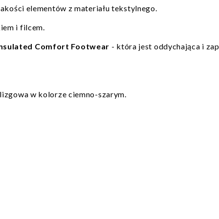
jakości elementów z materiału tekstylnego.
em i filcem.
nsulated Comfort Footwear
- która jest oddychająca i z
ślizgowa w kolorze ciemno-szarym.