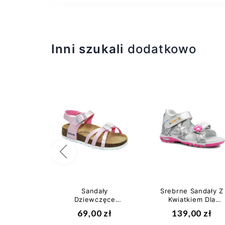
Inni szukali
dodatkowo
Poprzedni
Sandały
Srebrne Sandały Z
Dziewczęce
Kwiatkiem Dla
Młodzieżowe Z
Dziewczynki Jamet
69,00 zł
139,00 zł
Profilowaną
191 II gatunek
Wkładką Róż