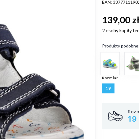
EAN: 3377711190
139,00 z
2 osoby
kupiły te
Produkty podobne
Rozmiar
19
Rozm
19