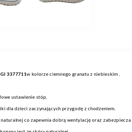
GI 3377711
w kolorze ciemnego granatu z niebieskim .
łowe ustawienie stóp.
ciki dla dzieci zaczynających przygodę z chodzeniem.
naturalnej co zapewnia dobrą wentylację oraz zabezpiecza 
konany jest ze skóry naturalnej.