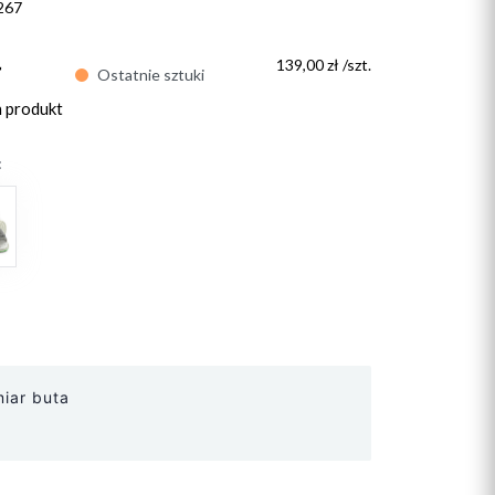
267
ł
139,00 zł /szt.
Ostatnie sztuki
n produkt
:
iar buta