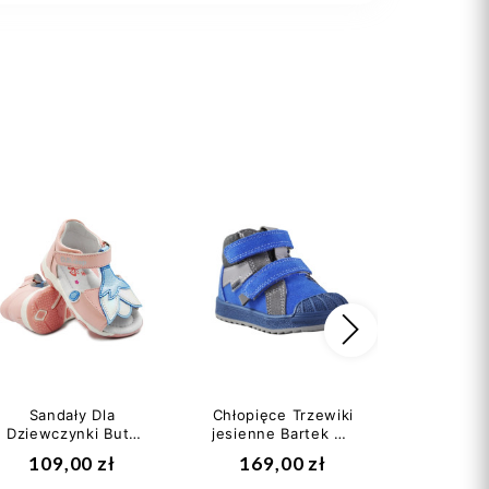
Następny
Sandały Dla
Chłopięce Trzewiki
Da
Dziewczynki Buty
jesienne Bartek w-
Eleganck
Na Lato DD STEP
31948/1py II
Fargeo
109,00 zł
169,00 zł
129
AC64-696A
gatunek
N