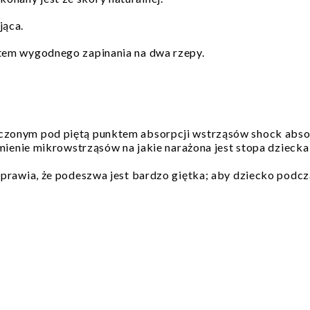
jąca.
tem wygodnego zapinania na dwa rzepy.
czonym pod piętą punktem absorpcji wstrząsów shock abso
umienie mikrowstrząsów na jakie narażona jest stopa dzieck
sprawia, że podeszwa jest bardzo giętka; aby dziecko pod