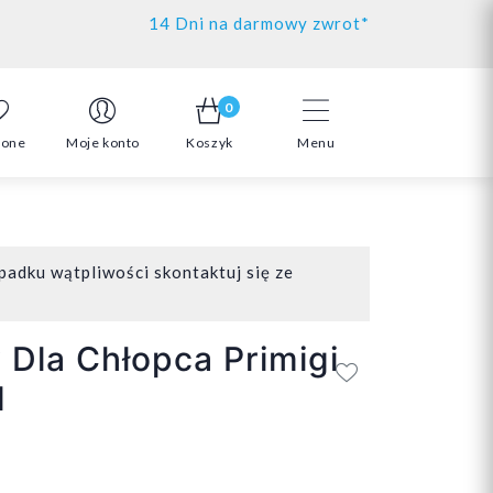
14 Dni na darmowy zwrot*
0
ione
Moje konto
Koszyk
Menu
padku wątpliwości skontaktuj się ze
 Dla Chłopca Primigi
1