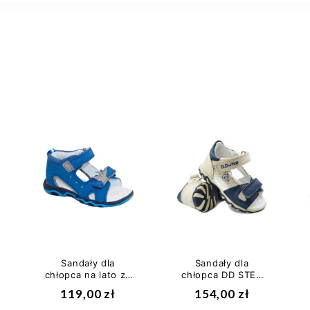
Sandały dla
Sandały dla
chłopca na lato ze
chłopca DD STEP
skóry naturalnej
AC625-51B
119,00 zł
154,00 zł
Bartek w-
31489/1em