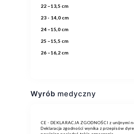
22
–13,5 cm
23
- 14,0 cm
24
–15,0 cm
25
–15,5 cm
26
–16,2 cm
Wyrób
medyczny
CE - DEKLARACJA ZGODNOŚCI z unijnymi norm
Deklaracja zgodności wynika z przepisów dyr
powinien posiadać takie oznaczenia.