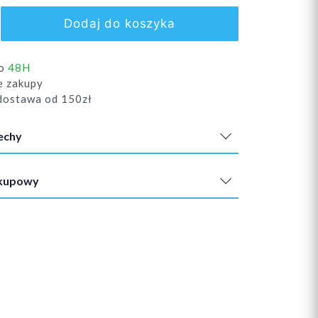
Dodaj do koszyka
do
48H
e zakupy
ostawa od 150zł
echy
akupowy