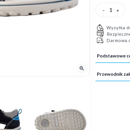
-
+
Wysyłka 
Bezpieczn
Darmowa d
Podstawowe c
zoom_in
Przewodnik z