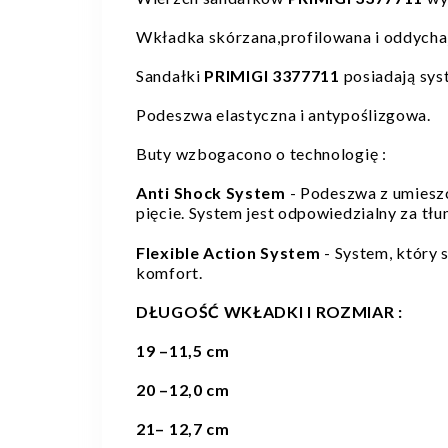
Wkładka skórzana,profilowana i oddycha
Sandałki
PRIMIGI 3377711
posiadają sys
Podeszwa elastyczna i antypoślizgowa.
Buty wzbogacono o technologię :
Anti Shock System
- Podeszwa z umiesz
pięcie. System jest odpowiedzialny za tł
Flexible Action System
- System, który 
komfort.
DŁUGOŚĆ WKŁADKI I ROZMIAR :
19
–11,5 cm
20 –12,0 cm
21
– 12,7 cm