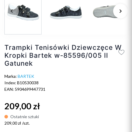
keyboard_arrow_left
keyboard_arrow_right
Poprzedni
Na
Trampki Tenisówki Dziewczęce W
Kropki Bartek w-85596/005 II
Gatunek
Marka:
BARTEK
Index: B10530038
EAN: 5904699447731
209,00 zł
Ostatnie sztuki
209,00 zł /szt.