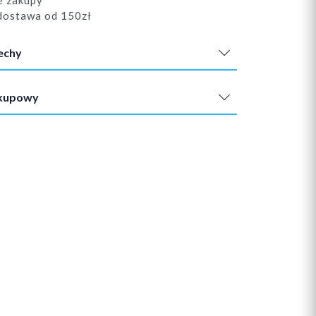
e zakupy
ostawa od 150zł
echy
akupowy