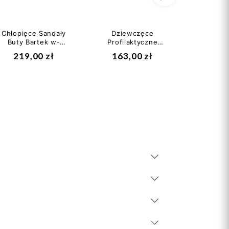
Następny
Chłopięce Sandały
Dziewczęce
Śni
Buty Bartek w-
Profilaktyczne
trzewiki
11848/q77 na
Półbuty na jesień
Superfi
219,00 zł
163,00 zł
249
Rzepy
Bartek w-11702-
81 II
6/nrg...