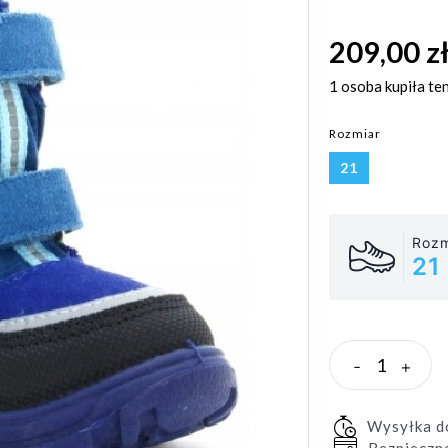
209,00 z
1 osoba
kupiła te
Rozmiar
21
Rozm
21
-
+
Wysyłka 