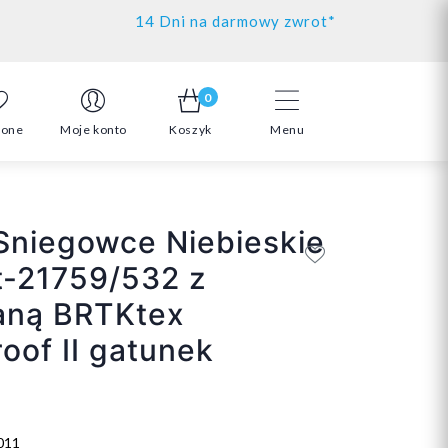
14 Dni na darmowy zwrot*
0
ione
Moje konto
Koszyk
Menu
Sniegowce Niebieskie
t-21759/532 z
ną BRTKtex
oof II gatunek
011