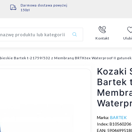
Darmowa dostawa powyżej
150zł
nazwę produktu lub kategorii
Kontakt
Ulub
bieskie Bartek t-21759/532 z Membraną BRTKtex Waterproof II gatunek
Kozaki 
Bartek 
Membra
Waterpr
Marka:
BARTEK
Index: B10560206
EAN: 5904699518