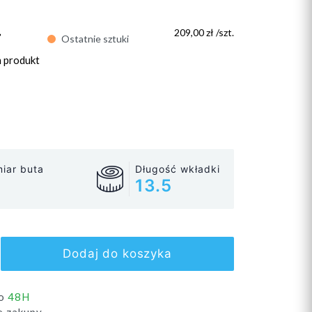
ł
209,00 zł /szt.
Ostatnie sztuki
n produkt
iar buta
Długość wkładki
13.5
Dodaj do koszyka
do
48H