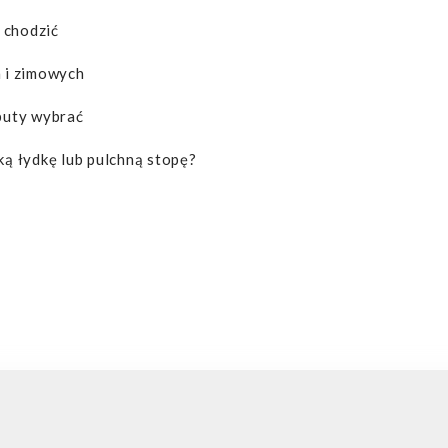
 chodzić
h i zimowych
 buty wybrać
ką łydkę lub pulchną stopę?