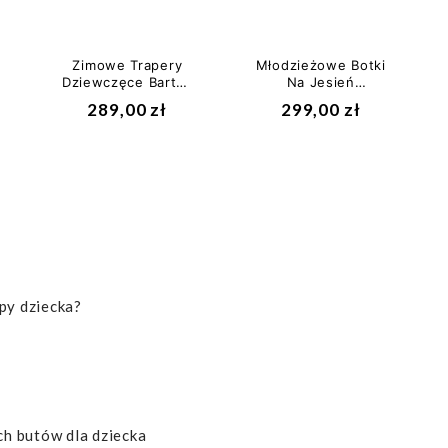
Zimowe Trapery
Młodzieżowe Botki
Dziewczęce Bartek
Na Jesień
T-74331/1DF z
Dziewczęce Bartek
289,00 zł
299,00 zł
Membraną
t-27443/sz/1rl
BRTKtex...
py dziecka?
h butów dla dziecka