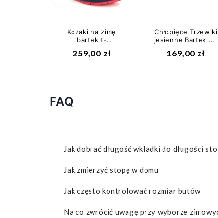
Poprzedni
Kozaki na zimę
Chłopięce Trzewiki
bartek t-
jesienne Bartek w-
44319w/tof z
31948/1py II
259,00 zł
169,00 zł
Membraną BRTKtex
gatunek
II gatunek
FAQ
Jak dobrać długość wkładki do długości sto
Jak zmierzyć stopę w domu
Jak często kontrolować rozmiar butów
Na co zwrócić uwagę przy wyborze zimowyc